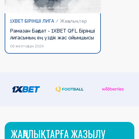
1XBET БІРІНШІ ЛИГА
Жаңалықтар
Рамазан Бағдат - 1ХВЕТ QFL Бірінші
лигасының ең үздік жас ойыншысы
06 желтоқсан 2024
ЖАҢАЛЫҚТАРҒА ЖАЗЫЛУ