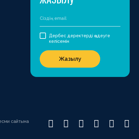
Дербес деректерді өңдеуге
келісемін
Жазылу
ресми сайтына