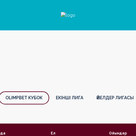
OLIMPBET КУБОК
ЕКІНШІ ЛИГА
ӘЙЕЛДЕР ЛИГАСЫ
нда
Eл
Ойындар