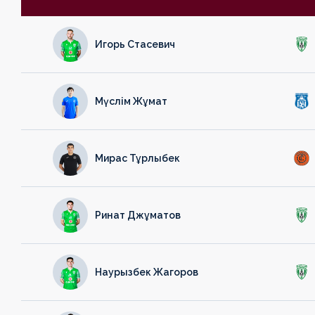
Игорь Стасевич
Мүслім Жұмат
Мирас Тұрлыбек
Ринат Джұматов
Наурызбек Жагоров