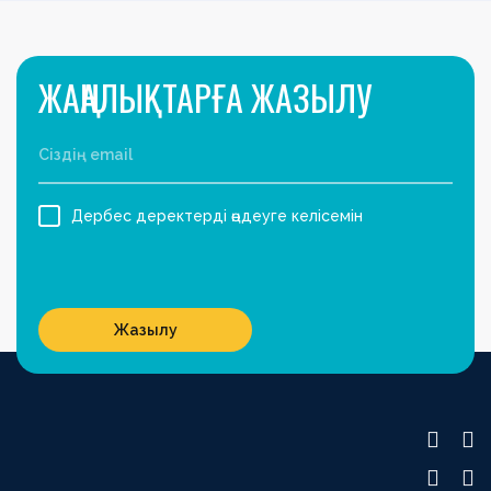
ЖАҢАЛЫҚТАРҒА ЖАЗЫЛУ
Дербес деректерді өңдеуге келісемін
Жазылу