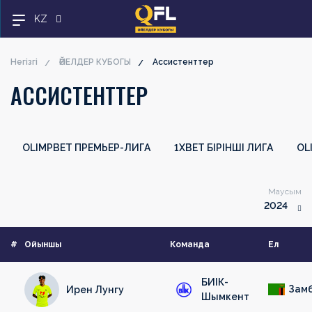
KZ
Негізгі
ӘЙЕЛДЕР КУБОГЫ
Ассистенттер
OLIMPBET
1XBET
OLIMPBET
ЕКІНШІ
OLIMPBET
ӘЙЕЛДЕР
ӘЙЕЛДЕР
1ХВЕТ
Басшылық
АССИСТЕНТТЕР
ПРЕМЬЕР-
БІРІНШІ
КУБОК
ЛИГА
СУПЕРКУБОК
ЛИГАСЫ
КУБОГЫ
ЛИГА
ЛИГА
ЛИГА
КУБОГЫ
Жаңалықтар
Жаңалықтар
Жаңалықтар
Жаңалықтар
Жаңалықтар
Жаңалықтар
Жаңалықтар
Жаңалықтар
OLIMPBET ПРЕМЬЕР-ЛИГА
1XBET БІРІНШІ ЛИГА
OL
Күнтізбе
Күнтізбе
Күнтізбе
Күнтізбе
Күнтізбе
Күнтізбе
Күнтізбе
Күнтізбе
Турнир
Турнир
Турнир
Турнир
Турнир
Турнир
Турнир
кестесі
кестесі
кестесі
кестесі
кестесі
Турнир
Маусым
кестесі
кестесі
кестесі
2024
Клубтар
Клубтар
Клубтар
Клубтар
Клубтар
Клубтар
Клубтар
Клубтар
Медиа
Медиа
Медиа
Медиа
Медиа
#
Ойыншы
Команда
Eл
Медиа
Медиа
Медиа
БИІК-
Зам
Ирен Лунгу
Шымкент