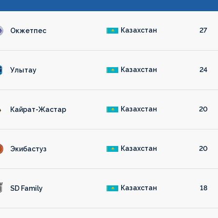
Казахстан
27
Окжетпес
Казахстан
24
Улытау
Казахстан
20
Кайрат-Жастар
Казахстан
20
Экибастуз
Казахстан
18
SD Family