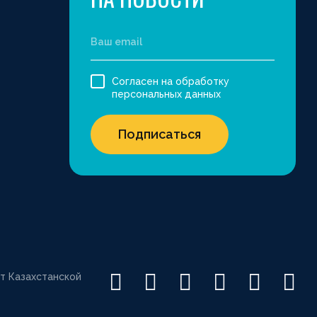
Согласен на обработку
персональных данных
Подписаться
йт Казахстанской