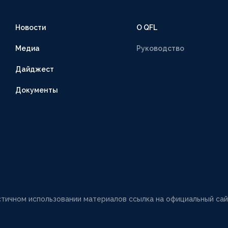
Новости
О QFL
Медиа
Руководство
Дайджест
Документы
астичном использовании материалов ссылка на официальный са