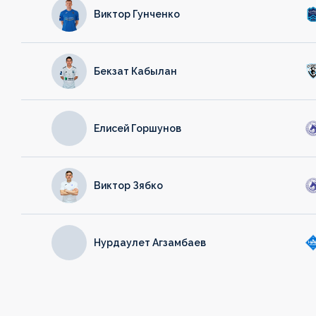
Виктор Гунченко
Бекзат Кабылан
Елисей Горшунов
Виктор Зябко
Нурдаулет Агзамбаев