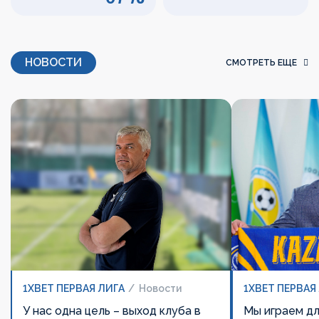
НОВОСТИ
СМОТРЕТЬ ЕЩЕ
1XBET ПЕРВАЯ ЛИГА
Новости
1XBET ПЕРВАЯ
У нас одна цель – выход клуба в
Мы играем дл