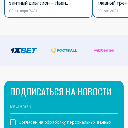
элитный дивизион – Иван
главный тре
Азовский, главный тренер ФК
Марат Еслям
02 октября 2024
23 мая 2024
«Улытау»
ПОДПИСАТЬСЯ НА НОВОСТИ
Согласен на обработку персональных данных