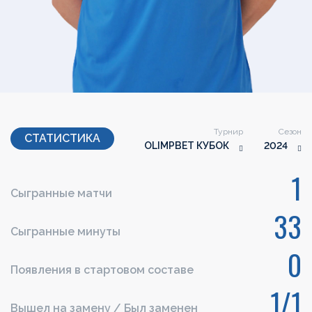
Турнир
Сезон
СТАТИСТИКА
OLIMPBET КУБОК
2024
1
Сыгранные матчи
33
Сыгранные минуты
0
Появления в стартовом составе
1/1
Вышел на замену / Был заменен