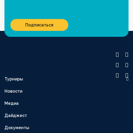
Подписаться
Турниры
OLIMPBET ПРЕМЬЕР-ЛИГА
Новости
1XBET ПЕРВАЯ ЛИГА
Медиа
OLIMPBET-КУБОК
ВТОРАЯ ЛИГА
Дайджест
OLIMPBET-СУПЕРКУБОК
Документы
ЖЕНСКАЯ ЛИГА