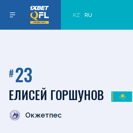
KZ
RU
23
#
ЕЛИСЕЙ ГОРШУНОВ
Окжетпес