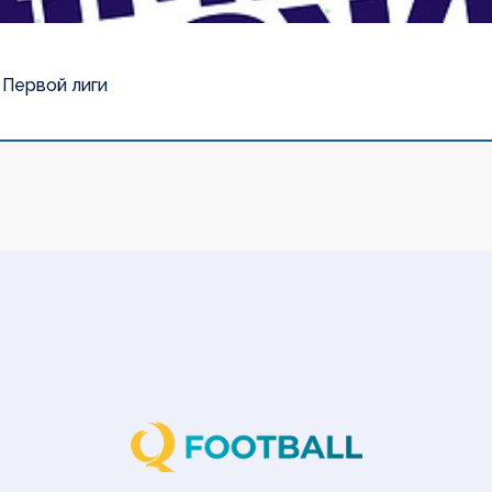
Первой лиги