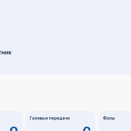
тник
Голевые передачи
Фолы