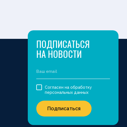
ПОДПИСАТЬСЯ
НА НОВОСТИ
Согласен на обработку
персональных данных
Подписаться