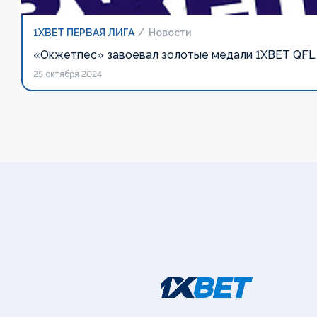
1XBET ПЕРВАЯ ЛИГА
Новости
«Окжетпес» завоевал золотые медали 1ХВЕТ QFL 
25 октября 2024
OLIMPBET
1XBET
OLIMPBET-
ВТОРАЯ
OLIMPBET-
ЖЕНСКАЯ
ЖЕНСКИЙ
1XBET
Руководство
ПРЕМЬЕР-
ПЕРВАЯ
КУБОК
ЛИГА
СУПЕРКУБОК
ЛИГА
КУБОК
КУБОК
ЛИГА
ЛИГА
ЛИГИ
Новости
Новости
Новости
Новости
Новости
Новости
Новости
Новости
Календарь
Календарь
Календарь
Календарь
Календарь
Календарь
Календарь
Календарь
Турнирная
Турнирная
Турнирная
Турнирная
Турнирная
Турнирная
Турнирная
таблица
таблица
таблица
таблица
таблица
Турнирная
таблица
таблица
таблица
Клубы
Клубы
Клубы
Клубы
Клубы