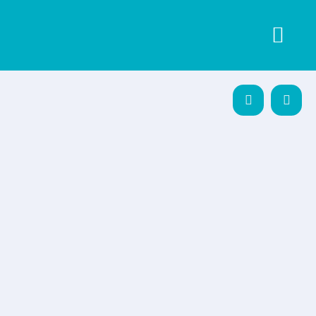
Елисей 
Дани