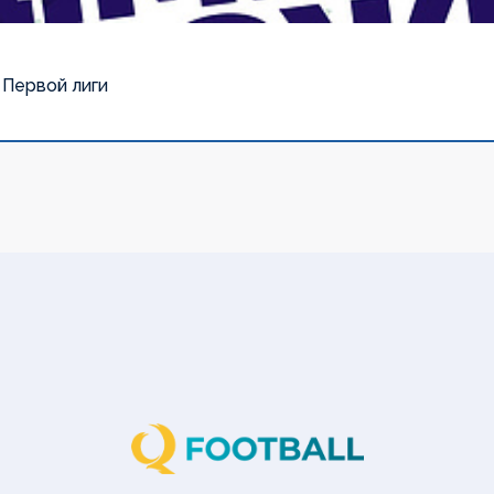
Первой лиги