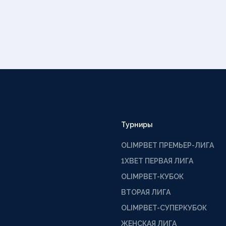
Клубы
Клубы
Клубы
Медиа
Медиа
Медиа
Медиа
Медиа
Медиа
Медиа
Медиа
Турниры
OLIMPBET ПРЕМЬЕР-ЛИГА
1XBET ПЕРВАЯ ЛИГА
OLIMPBET-КУБОК
ВТОРАЯ ЛИГА
OLIMPBET-СУПЕРКУБОК
ЖЕНСКАЯ ЛИГА