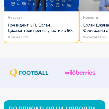
Новости
Новости
Президент QFL Ерлан
Ерлан Джама
Джамантаев принял участие в 50-
Федерации фу
м Общем собрании Европейских
дорожит сво
11 марта 2025
27 февраля 2025
лиг
его слово нич