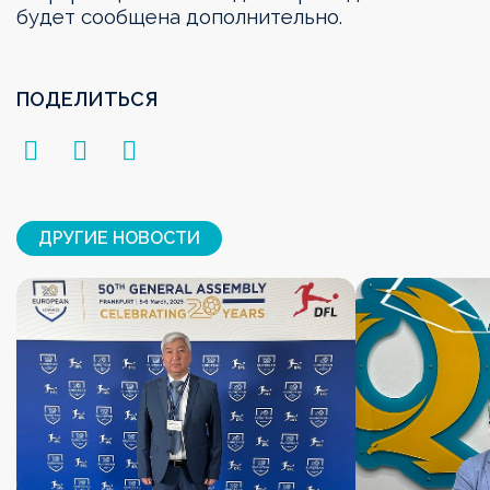
будет сообщена дополнительно.
ПОДЕЛИТЬСЯ
ДРУГИЕ НОВОСТИ