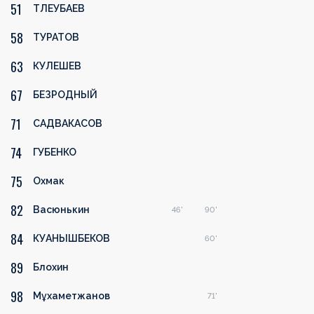
51
ТЛЕУБАЕВ
58
ТУРАТОВ
63
КУЛЕШЕВ
67
БЕЗРОДНЫЙ
71
САДВАКАСОВ
74
ГУБЕНКО
75
Охмак
82
Васюнькин
46'
90'
84
КУАНЫШБЕКОВ
60'
89
Блохин
98
Мұхаметжанов
71'