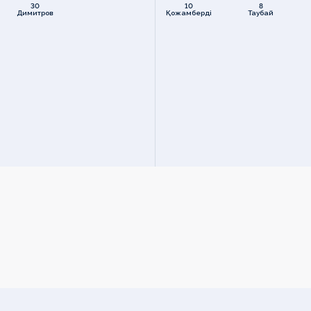
30
10
8
Димитров
Қожамберді
Таубай