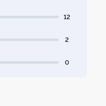
12
2
0