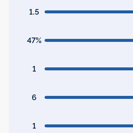
1.5
47%
1
OLIMPBET
1XBET
OLIMPBET
ЕКІНШІ
OLIMPBET
ӘЙЕЛДЕР
ӘЙЕЛДЕР
1ХВЕТ ЛИГА
Басшылық
6
ПРЕМЬЕР-
БІРІНШІ
КУБОК
ЛИГА
СУПЕРКУБОК
ЛИГАСЫ
КУБОГЫ
КУБОГЫ
ЛИГА
ЛИГА
Жаңалықтар
Жаңалықтар
Жаңалықтар
Жаңалықтар
Жаңалықтар
Жаңалықтар
Жаңалықтар
Жаңалықтар
1
Күнтізбе
Күнтізбе
Күнтізбе
Күнтізбе
Күнтізбе
Күнтізбе