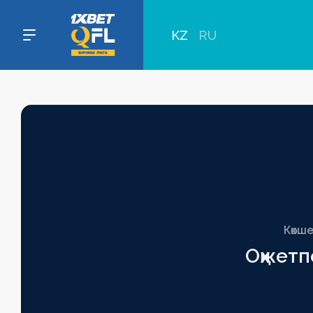
KZ
RU
Көкш
Оқжетп