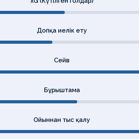
xG (Күтілген голдар)
Допқа иелік ету
Сейв
Бұрыштама
Ойыннан тыс қалу