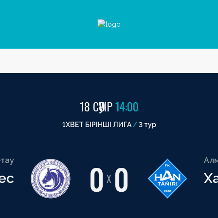
18 СӘУІР
14:00
1XBET БІРІНШІ ЛИГА
/
3 тур
етау
Ал
0
0
ес
Х
X