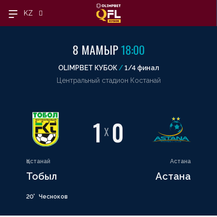
KZ
8 МАМЫР
18:00
OLIMPBET
1XBET
OLIMPBET
ЕКІНШІ
OLIMPBET
ӘЙЕЛДЕР
ӘЙЕЛДЕР
1ХВЕТ
Басшылық
OLIMPBET КУБОК
/
1/4 финал
ПРЕМЬЕР-
БІРІНШІ
КУБОК
ЛИГА
СУПЕРКУБОК
ЛИГАСЫ
КУБОГЫ
ЛИГА
Центральный стадион Костанай
ЛИГА
ЛИГА
КУБОГЫ
Жаңалықтар
Жаңалықтар
Жаңалықтар
Жаңалықтар
Жаңалықтар
Жаңалықтар
Жаңалықтар
Жаңалықтар
Күнтізбе
Күнтізбе
Күнтізбе
Күнтізбе
Күнтізбе
Күнтізбе
Күнтізбе
Күнтізбе
1
0
Турнир
Турнир
Турнир
Турнир
Турнир
X
Турнир
Турнир
кестесі
кестесі
кестесі
кестесі
кестесі
Турнир
кестесі
кестесі
кестесі
Клубтар
Клубтар
Клубтар
Клубтар
Клубтар
Клубтар
Клубтар
Клубтар
Қостанай
Астана
Медиа
Медиа
Медиа
Медиа
Медиа
Тобыл
Астана
Медиа
Медиа
Медиа
20'
Чесноков