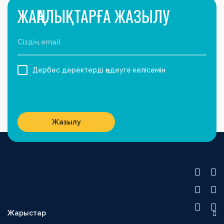
ЖАҢАЛЫҚТАРҒА ЖАЗЫЛУ
Дербес деректерді өңдеуге келісемін
Жазылу
Жарыстар
OLIMPBET ПРЕМЬЕР-ЛИГА