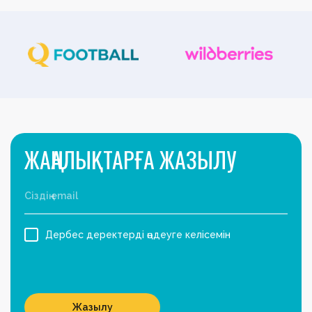
ЖАҢАЛЫҚТАРҒА ЖАЗЫЛУ
Дербес деректерді өңдеуге келісемін
Жазылу