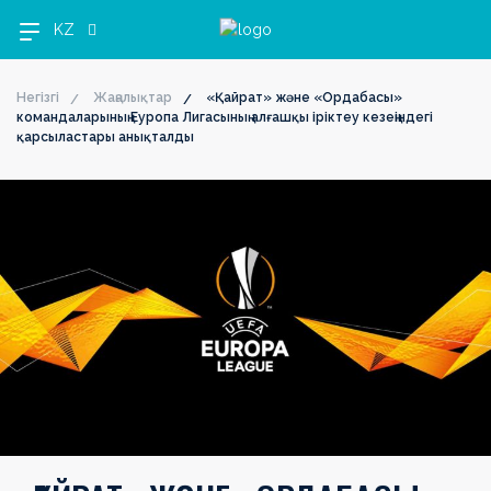
KZ
Негізгі
Жаңалықтар
«Қайрат» және «Ордабасы»
командаларының Еуропа Лигасының алғашқы іріктеу кезеңіндегі
OLIMPBET
1XBET
OLIMPBET
ЕКІНШІ
OLIMPBET
ӘЙЕЛДЕР
ӘЙЕЛДЕР
1ХВЕТ
Басшылық
қарсыластары анықталды
ПРЕМЬЕР-
БІРІНШІ
КУБОК
ЛИГА
СУПЕРКУБОК
ЛИГАСЫ
КУБОГЫ
ЛИГА
ЛИГА
ЛИГА
КУБОГЫ
Жаңалықтар
Жаңалықтар
Жаңалықтар
Жаңалықтар
Жаңалықтар
Жаңалықтар
Жаңалықтар
Жаңалықтар
Күнтізбе
Күнтізбе
Күнтізбе
Күнтізбе
Күнтізбе
Күнтізбе
Күнтізбе
Күнтізбе
Турнир
Турнир
Турнир
Турнир
Турнир
Турнир
Турнир
кестесі
кестесі
кестесі
кестесі
кестесі
Турнир
кестесі
кестесі
кестесі
Клубтар
Клубтар
Клубтар
Клубтар
Клубтар
Клубтар
Клубтар
Клубтар
Медиа
Медиа
Медиа
Медиа
Медиа
Медиа
Медиа
Медиа