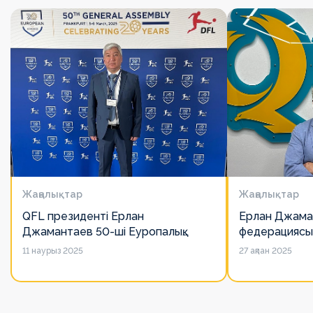
Жаңалықтар
Жаңалықтар
QFL президенті Ерлан
Ерлан Джама
Джамантаев 50-ші Еуропалық
федерациясы
лигалар Бас ассамблеясына
есімін қадірлей
11 наурыз 2025
27 ақпан 2025
қатысты
алайда оның 