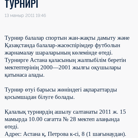
ТУРНИРІ
13 мамыр 2011 19:46
Турнир балалар спортын жан-жақты дамыту және
Қазақстанда балалар-жасөспірімдер футболын
жарнамалау шараларының көлемінде өтеді.
Турнирге Астана қаласының жалпыбілім беретін
мектептерінің 2000—2001 жылғы оқушылары
қатынаса алады.
Турнир өтуі барысы жөніндегі ақпараттарды
қосымшадан білуге болады.
Қалалық турнирдің ашылу салтанаты 2011 ж. 15
мамырда 10.00 сағатта № 28 мектеп алаңында
өтеді.
Адрес: Астана қ, Петрова к-сі, 8 (1 шағынаудан).