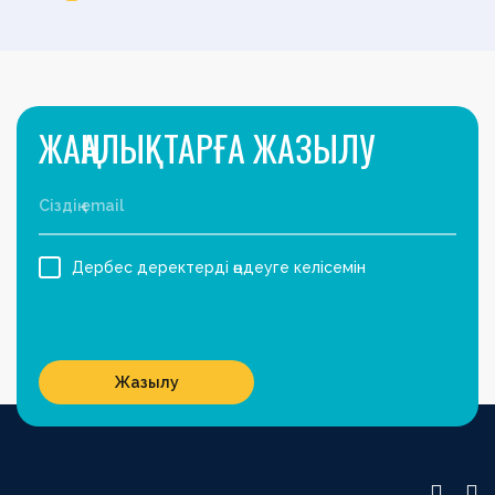
ЖАҢАЛЫҚТАРҒА ЖАЗЫЛУ
Дербес деректерді өңдеуге келісемін
Жазылу