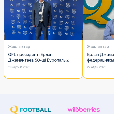
Жаңалықтар
Жаңалықтар
QFL президенті Ерлан
Ерлан Джама
Джамантаев 50-ші Еуропалық
федерациясы
лигалар Бас ассамблеясына
есімін қадірлей
11 наурыз 2025
27 ақпан 2025
қатысты
алайда оның 