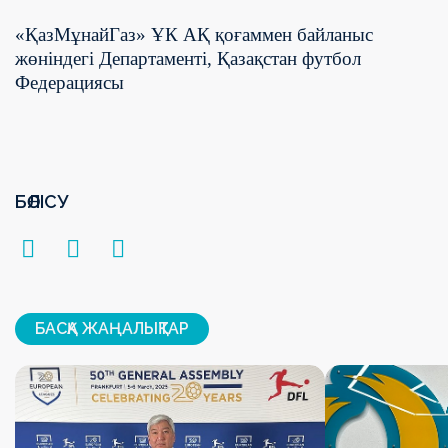
«ҚазМұнайГаз» ҰК АҚ қоғаммен байланыс
жөніндегі Департаменті, Қазақстан футбол
Федерациясы
БӨЛІСУ
БАСҚА ЖАҢАЛЫҚТАР