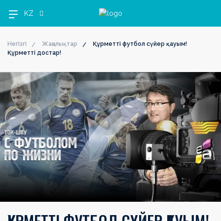
KZ
Негізгі
Жаңалықтар
Құрметті футбол сүйер қауым!
Құрметті достар!
OLIMPBET
1XBET
OLIMPBET
ЕКІНШІ
OLIMPBET
ӘЙЕЛДЕР
ӘЙЕЛДЕР
1ХВЕТ
Басшылық
ПРЕМЬЕР-
БІРІНШІ
КУБОК
ЛИГА
СУПЕРКУБОК
ЛИГАСЫ
КУБОГЫ
ЛИГА
ЛИГА
ЛИГА
КУБОГЫ
Жаңалықтар
Жаңалықтар
Жаңалықтар
Жаңалықтар
Жаңалықтар
Жаңалықтар
Жаңалықтар
Жаңалықтар
Күнтізбе
Күнтізбе
Күнтізбе
Күнтізбе
Күнтізбе
Күнтізбе
Күнтізбе
Күнтізбе
Турнир
Турнир
Турнир
Турнир
Турнир
Турнир
Турнир
кестесі
кестесі
кестесі
кестесі
кестесі
Турнир
кестесі
кестесі
кестесі
Клубтар
Клубтар
Клубтар
Клубтар
Клубтар
Клубтар
Клубтар
Клубтар
Медиа
Медиа
Медиа
Медиа
Медиа
Медиа
Медиа
Медиа
ҚҰРМЕТТІ ФУТБОЛ СҮЙЕР ҚАУЫМ!