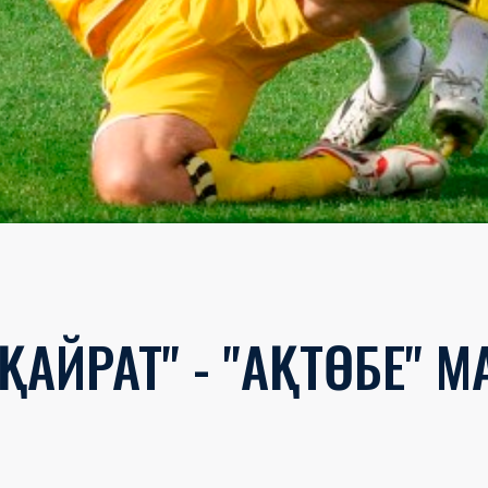
ҚАЙРАТ" - "АҚТӨБЕ" М