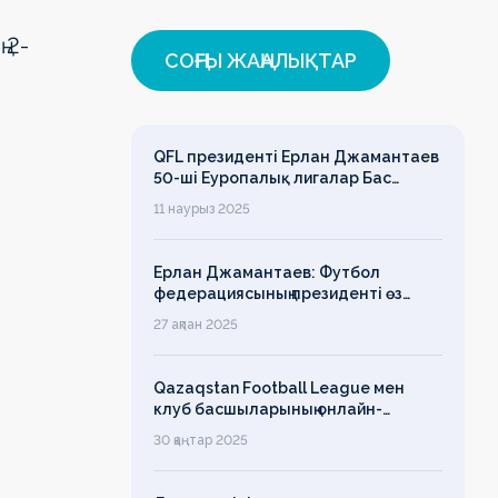
 2-
СОҢҒЫ ЖАҢАЛЫҚТАР
QFL президенті Ерлан Джамантаев
50-ші Еуропалық лигалар Бас
ассамблеясына қатысты
11 наурыз 2025
Ерлан Джамантаев: Футбол
федерациясының президенті өз
есімін қадірлейтінін айтқан еді,
27 ақпан 2025
алайда оның сөзі түкке тұрмайды!
Qazaqstan Football League мен
клуб басшыларының онлайн-
конференциясының қорытындысы
30 қаңтар 2025
бойынша баспасөз-релизі