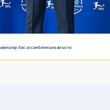
қ лигалар Бас ассамблеясына қатысты