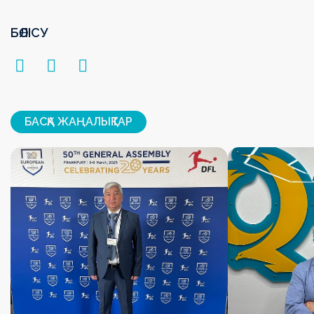
БӨЛІСУ
БАСҚА ЖАҢАЛЫҚТАР