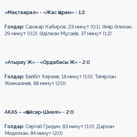
«Мақтаарал» - «Жас Қыран» - 1:2
Голдар:
Санжар Кабиров, 23 минут (0:1), Әмір Әлихан,
29 минут (0:2),
Әділжан Мұсаев, 37 минут (1:2)
«Атырау Ж»
-
«Ордабасы Ж» -
2
:
0
Голдар:
Бейбіт Кереев, 18 минут (1:0), Темірлан
Жиеналиев, 88 минут (2:0)
AKAS
–
«Қайсар
-
Шиелі» -
2
:
0
Голдар:
Сергей Гридин, 83 минут (1:0), Дархан
Меделхан, 84 минут (2:0)