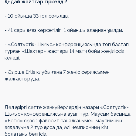
Қандай жайттар тіркелді?
- 10 ойында 33 гол соғылды.
- 41 сары қағаз көрсетіліп, 1 ойыншы алаңнан қуылды.
- «Солтүстік-Шығыс» конференциясында топ бастап
тұрған «Шахтер» жастары 14 матч бойы жеңіліссіз
келеді.
- Әзірше Ertis клубы ғана 7 жеңіс сериясымен
жалғастыруда.
Дәл қазіргі сәтте жанкүйерлердің назары «Солтүстік-
Шығыс» конференциясына ауып тұр. Маусым басында
«Ертіс» сөзсіз фаворит саналғанымен, маусымның
аяқталуына 2 тур қалса да, әлі чемпионның кім
болатыны белгісіз.