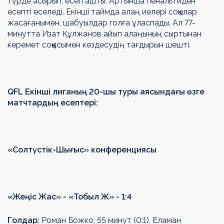
түрде асырып, есеп ашты. Артынша пенальтиден
есепті еселеді. Екінші таймда алаң иелері соққылар
жасағанымен, шабуылдар голға ұласпады. Ал 77-
минутта Изат Құлжанов айып алаңының сыртынан
керемет соққысымен кездесудің тағдырын шешті.
QFL Екінші лиганың 20-шы туры аясындағы өзге
матчтардың есептері:
«Солтүстік-Шығыс» конференциясы
«Жеңіс Жас» - «Тобыл Ж» - 1:4
Голдар:
Роман Божко, 55 минут (0:1), Еламан