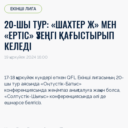
ЕКІНШІ ЛИГА
20-ШЫ ТУР: «ШАХТЕР Ж» МЕН
«ЕРТІС» ҮЗЕҢГІ ҚАҒЫСТЫРЫП
КЕЛЕДІ
19 қыркүйек 2024 16:00
17-18 қыркүйек күндері өткен QFL Екінші лигасының 20-
шы
тур аясында «Оңтүстік-Батыс»
конференциясында жеңімпаз анықталуға жақын болса,
«Солтүстік-Шығыс» конференциясында әлі де
ешнәрсе белгісіз.