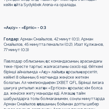
кейін қайта Sydykbek Arena-ға оралады.
«Ақсу» - «Ертіс» - 0:3
Голдар:
Арман Смайылов, 42 минут (0:1), Арман
Смайылов, 45 минутта пенальти (0:2), Изат Құлжанов,
77 минут (0:3)
Павлодар облысының қос командасының арасындағы
теке-тіресте тартыс жалғасатыны сөзсіз еді. Өйткені
бірінші айналымда «Ақсу» лайықты қарсылық көрсетіп,
кейінгі 8 ойынның 6 матчында жеңіске жеткен
болатын. Ал чемпиондық пен 1ХВЕТ QFL Бірінші лигаға
шығуға ұмтылып жатқан «Ертіске» қарсылас кім болса
да, жеңіске жету маңызды еді. Алғашқы тайм
шабуылдарға толы болмағанымен, соңғы минуттарда
Арман Смайылов қақпашының бойынан допты шебер