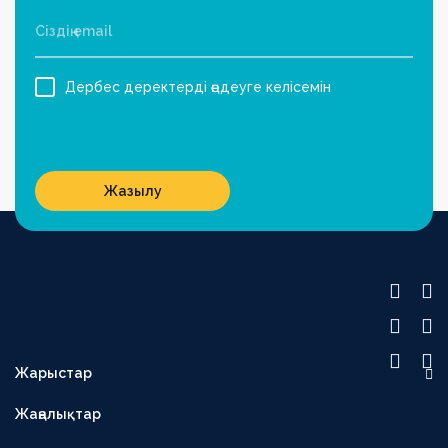
Дербес деректерді өңдеуге келісемін
Жазылу
Жарыстар
OLIMPBET ПРЕМЬЕР-ЛИГА
Жаңалықтар
1XBET БІРІНШІ ЛИГА