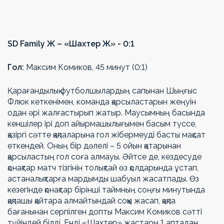
SD Family Ж – «Шахтер Ж»
-
0:1
Гол:
Максим Комиков, 45 минут (0:1)
Қарағандылық футболшылардың сапынан Шыңғыс
Флюк кеткенімен, команда қарсыластарын жеңуін
одан әрі жалғастырып жатыр. Маусымның басында
кеншілер ірі доп айырмашылығымен басым түссе,
қазіргі сәтте қақпаларына гол жібермеуді басты мақсат
еткендей. Оның бір дәлелі – 5 ойын қатарынан
қарсыластың гол соға алмауы. Әйтсе де, кездесуде
қонақтар матч тізгінін толықтай өз қолдарында ұстап,
астаналықтарға мардымды шабуыл жасатпады. Өз
кезегінде қонақтар бірінші таймның соңғы минутында
қақпашы қайтара алмайтындай соққы жасап, қақпа
бағанынан серпілген допты Максим Комиков сәтті
түйіндей білді. Енді «Шахтер» жастары 1 аптадан