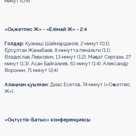
минут (0:4)
«Оқжетпес Ж» - «Елімай Ж» - 2:4
Голдар:
Қуаныш Шаймaрдaнов, 2 минут (0:1),
Ерсұлтан Жаныбаев, 8 минутта пенальти (1:1),
Владислав Левкович, 13 минут (1:2), Мақсат Серғазы, 27
минут (1:3), Асан Байғалиев, 61 минут (1:4), Александр
Воронин, 71 минут (2:4)
Алаңнан қуылған:
Диас Есетов, 74 минут («Оқжетпес
Ж»)
«Оңтүстік-Батыс» конференциясы