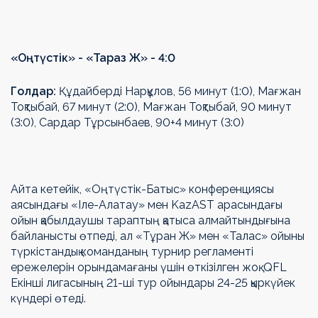
«Оңтүстік»
-
«Тараз Ж»
- 4
:
0
Голдар:
Құдайберді Нарқұлов, 56 минут (1:0), Мағжан
Тоқтыбай, 67 минут (2:0), Мағжан Тоқтыбай, 90 минут
(3:0), Сардар Тұрсынбаев, 90+4 минут (3:0)
Айта кетейік, «Оңтүстік-Батыс» конференциясы
аясындағы «Іле-Алатау» мен KazAST арасындағы
ойын қабылдаушы тараптың қатыса алмайтындығына
байланысты өтпеді, ал «Тұран Ж» мен «Талас» ойыны
түркістандық команданың турнир регламенті
ережелерін орындамағаны үшін өткізілген жоқ. QFL
Екінші лигасының 21-ші тур ойындары 24-25 қыркүйек
күндері өтеді.