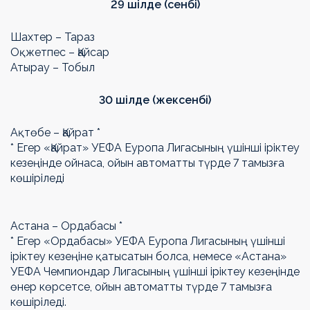
29 шілде (сенбі)
Шахтер – Тараз
Оқжетпес – Қайсар
Атырау – Тобыл
30 шілде (жексенбі)
Ақтөбе – Қайрат *
* Егер «Қайрат» УЕФА Еуропа Лигасының үшінші іріктеу
кезеңінде ойнаса, ойын автоматты түрде 7 тамызға
көшіріледі
Астана – Ордабасы *
* Егер «Ордабасы» УЕФА Еуропа Лигасының үшінші
іріктеу кезеңіне қатысатын болса, немесе «Астана»
УЕФА Чемпиондар Лигасының үшінші іріктеу кезеңінде
өнер көрсетсе, ойын автоматты түрде 7 тамызға
көшіріледі.