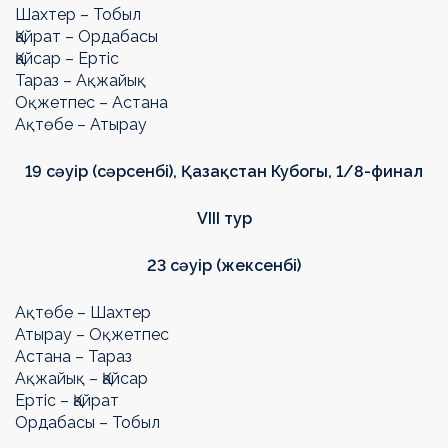
Шахтер – Тобыл
Қайрат – Ордабасы
Қайсар – Ертіс
Тараз – Ақжайық
Оқжетпес – Астана
Ақтөбе – Атырау
19 сәуір (сәрсенбі),
Қазақстан Кубогы
, 1/8-финал
VIII
тур
23 сәуір (жексенбі)
Ақтөбе – Шахтер
Атырау – Оқжетпес
Астана – Тараз
Ақжайық – Қайсар
Ертіс – Қайрат
Ордабасы – Тобыл