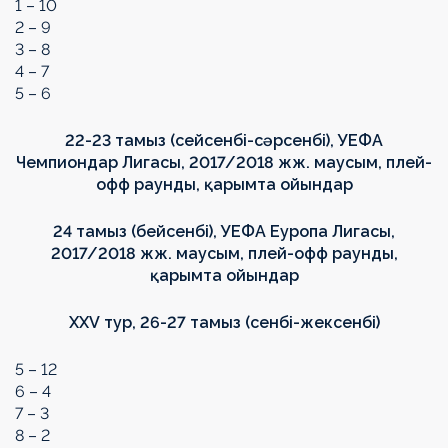
1 – 10
2 – 9
3 – 8
4 – 7
5 – 6
22-23 тамыз (сейсенбі-сәрсенбі),
УЕФА
Чемпиондар Лигасы,
2017/2018
жж. маусым
, плей-
офф
раунды
,
қарымта ойындар
24 тамыз (бейсенбі),
УЕФА Еуропа Лигасы,
2017/2018 жж. маусым, плей-офф раунды,
қарымта ойындар
XXV
тур, 26-27 тамыз (сенбі-жексенбі)
5 – 12
6 – 4
7 – 3
8 – 2