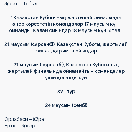
Қайрат – Тобыл
*
Қазақстан Кубогының жартылай финалында
өнер көрсететін командалар
17 маусым
күні
ойнайды
.
Қалған ойындар
18 маусым
күні өтеді
.
21 маусым (сәрсенбі),
Қазақстан Кубогы
,
жартылай
финал
,
қарымта ойындар
21 маусым (сәрсенбі), Қазақстан Кубогының
жартылай финалында ойнамайтын командалар
үшін қосалқы күн
ХVII тур
24 маусым (сенбі)
Ордабасы – Қайрат
Ертіс – Қайсар