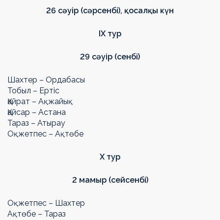
26 сәуір (сәрсенбі),
қосалқы күн
IX
тур
29 сәуір (сенбі)
Шахтер – Ордабасы
Тобыл – Ертіс
Қайрат – Ақжайық
Қайсар – Астана
Тараз – Атырау
Оқжетпес – Ақтөбе
Х тур
2 мамыр (сейсенбі)
Оқжетпес – Шахтер
Ақтөбе – Тараз