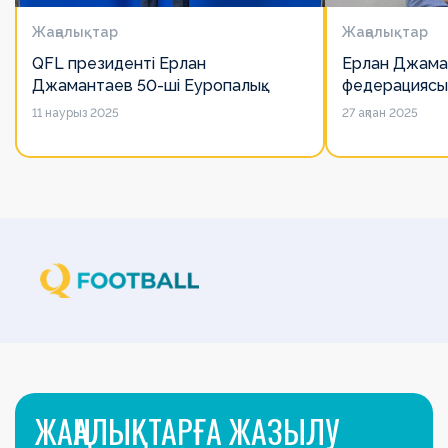
Жаңалықтар
Жаңалықтар
QFL президенті Ерлан
Ерлан Джама
Джамантаев 50-ші Еуропалық
федерациясы
лигалар Бас ассамблеясына
есімін қадірлей
11 наурыз 2025
27 ақпан 2025
қатысты
алайда оның 
ЖАҢАЛЫҚТАРҒА ЖАЗЫЛУ