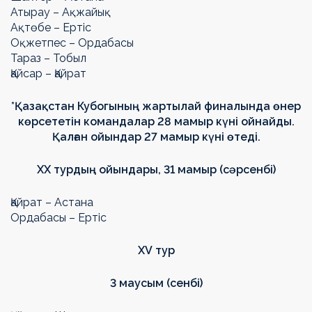
Атырау – Ақжайық
Ақтөбе – Ертіс
Оқжетпес – Ордабасы
Тараз – Тобыл
Қайсар – Қайрат
*Қазақстан Кубогының жартылай финалында өнер
көрсететін командалар 28 мамыр күні ойнайды.
Қалған ойындар 27 мамыр күні өтеді.
ХХ турдың ойындары, 31 мамыр (сәрсенбі)
Қайрат – Астана
Ордабасы – Ертіс
Х
V
тур
3 маусым (сенбі)