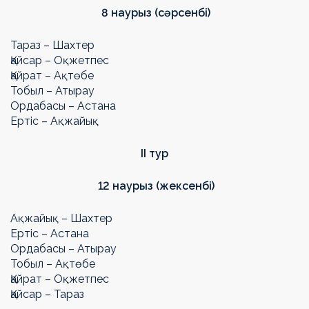
8 наурыз (сәрсенбі)
Тараз – Шахтер
Қайсар – Оқжетпес
Қайрат – Ақтөбе
Тобыл – Атырау
Ордабасы – Астана
Ертіс – Ақжайық
II
тур
12 наурыз (жексенбі)
Ақжайық – Шахтер
Ертіс – Астана
Ордабасы – Атырау
Тобыл – Ақтөбе
Қайрат – Оқжетпес
Қайсар – Тараз