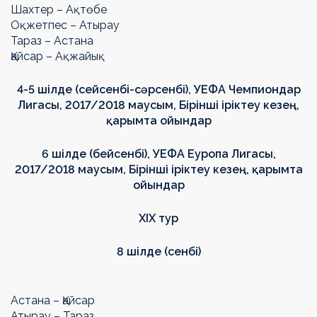
Шахтер – Ақтөбе
Оқжетпес – Атырау
Тараз – Астана
Қайсар – Ақжайық
4-5 шілде (сейсенбі-сәрсенбі), УЕФА Чемпиондар
Лигасы, 2017/2018 маусым, Бірінші іріктеу кезең,
қарымта ойындар
6 шілде (бейсенбі), УЕФА Еуропа Лигасы,
2017/2018 маусым, Бірінші іріктеу кезең, қарымта
ойындар
ХIХ тур
8 шілде (сенбі)
Астана – Қайсар
Атырау – Тараз