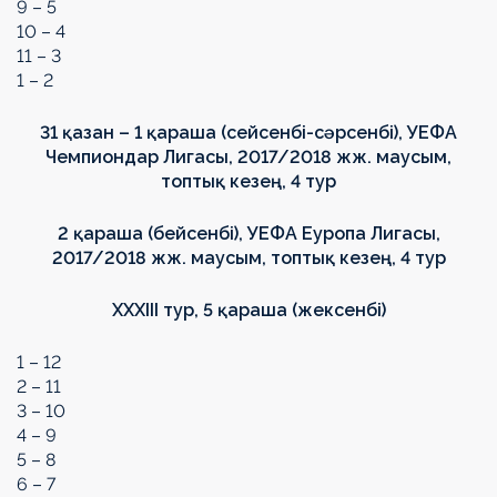
9 – 5
10 – 4
11 – 3
1 – 2
31 қазан – 1 қараша (
сейсенбі
-сәрсенбі),
УЕФА
Чемпиондар Лигасы,
2017/2018
жж. маусым
,
топтық кезең
, 4 тур
2 қараша (бейсенбі),
УЕФА Еуропа Лигасы,
2017/2018 жж. маусым
,
топтық кезең
, 4 тур
XXXIII
тур, 5 қараша (жексенбі)
1 – 12
2 – 11
3 – 10
4 – 9
5 – 8
6 – 7