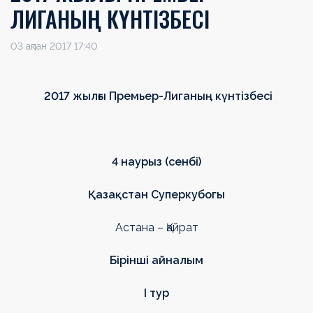
ЛИГАНЫҢ КҮНТІЗБЕСІ
03 ақпан 2017 17:40
2017 жылғы Премьер-Лиганың күнтізбесі
4 наурыз (сенбі)
Қазақстан Суперкубогы
Астана – Қайрат
Бірінші айналым
I
тур