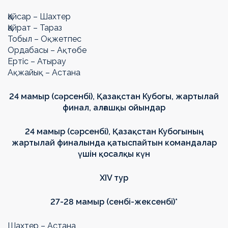
Қайсар – Шахтер
Қайрат – Тараз
Тобыл – Оқжетпес
Ордабасы – Ақтөбе
Ертіс – Атырау
Ақжайық – Астана
24 мамыр (сәрсенбі),
Қазақстан Кубогы
,
жартылай
финал
,
алғашқы ойындар
24 мамыр (сәрсенбі), Қазақстан Кубогының
жартылай финалында қатыспайтын командалар
үшін қосалқы күн
ХIV тур
27-28 мамыр (сенбі-жексенбі)*
Шахтер – Астана