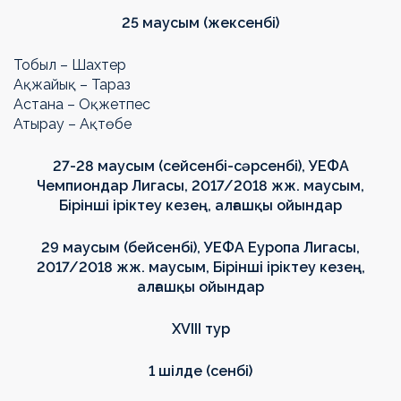
25 маусым (жексенбі)
Тобыл – Шахтер
Ақжайық – Тараз
Астана – Оқжетпес
Атырау – Ақтөбе
27-28 маусым (сейсенбі-сәрсенбі), УЕФА
Чемпиондар Лигасы, 2017/2018 жж. маусым,
Бірінші іріктеу кезең, алғашқы ойындар
29 маусым (бейсенбі), УЕФА Еуропа Лигасы,
2017/2018 жж. маусым, Бірінші іріктеу кезең,
алғашқы ойындар
ХVIII тур
1 шілде (сенбі)