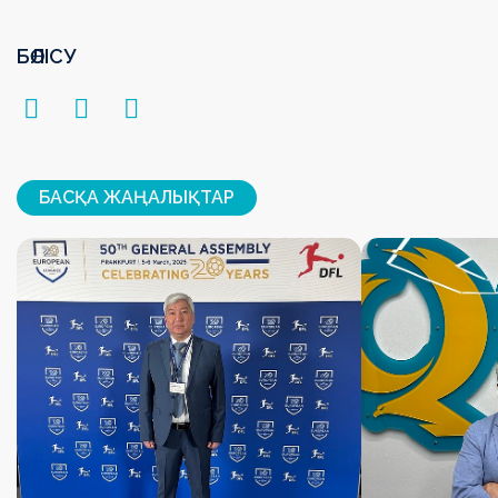
БӨЛІСУ
БАСҚА ЖАҢАЛЫҚТАР