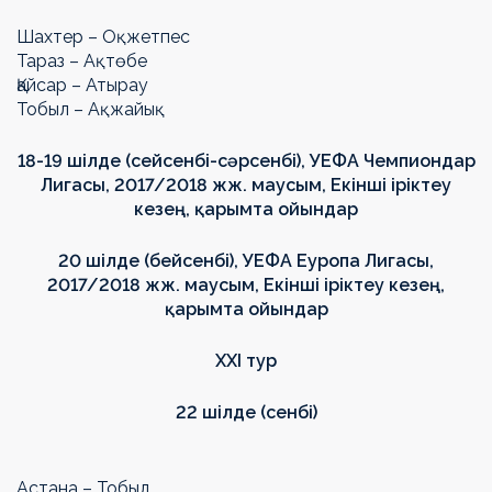
Шахтер – Оқжетпес
Тараз – Ақтөбе
Қайсар – Атырау
Тобыл – Ақжайық
18-19 шілде (сейсенбі-сәрсенбі), УЕФА Чемпиондар
Лигасы, 2017/2018 жж. маусым, Екінші іріктеу
кезең, қарымта ойындар
20 шілде (бейсенбі), УЕФА Еуропа Лигасы,
2017/2018 жж. маусым, Екінші іріктеу кезең,
қарымта ойындар
ХХI тур
22 шілде (сенбі)
Астана – Тобыл