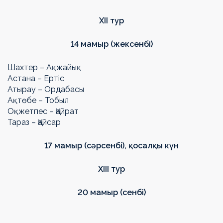
Х
II
тур
14 мамыр (жексенбі)
Шахтер – Ақжайық
Астана – Ертіс
Атырау – Ордабасы
Ақтөбе – Тобыл
Оқжетпес – Қайрат
Тараз – Қайсар
17 мамыр (сәрсенбі),
қосалқы күн
Х
III
тур
20 мамыр (сенбі)