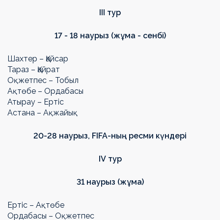
III
тур
17 - 18 наурыз (жұма - сенбі)
Шахтер – Қайсар
Тараз – Қайрат
Оқжетпес – Тобыл
Ақтөбе – Ордабасы
Атырау – Ертіс
Астана – Ақжайық
20-28 наурыз,
FIFA
-ның ресми күндері
IV
тур
31 наурыз (жұма)
Ертіс – Ақтөбе
Ордабасы – Оқжетпес