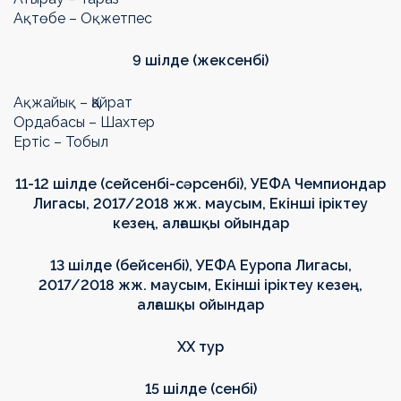
Ақтөбе – Оқжетпес
9 шілде (жексенбі)
Ақжайық – Қайрат
Ордабасы – Шахтер
Ертіс – Тобыл
11-12 шілде (сейсенбі-сәрсенбі), УЕФА Чемпиондар
Лигасы, 2017/2018 жж. маусым, Екінші іріктеу
кезең, алғашқы ойындар
13 шілде (бейсенбі), УЕФА Еуропа Лигасы,
2017/2018 жж. маусым, Екінші іріктеу кезең,
алғашқы ойындар
ХХ тур
15 шілде (сенбі)