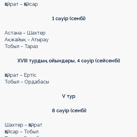
Қайрат – Қайсар
1 сәуір (сенбі)
Астана – Шахтер
Ақжайық – Атырау
Тобыл – Тараз
XVIII
турдың ойындары, 4 сәуір (
сейсенбі
)
Қайрат – Ертіс
Тобыл – Ордабасы
V
тур
8 сәуір (сенбі)
Шахтер – Қайрат
Қайсар – Тобыл