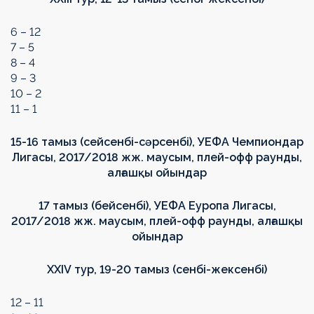
6 – 12
7 – 5
8 – 4
9 – 3
10 – 2
11 – 1
15-16 тамыз (
сейсенбі
-сәрсенбі),
УЕФА Чемпиондар
Лигасы,
2017/2018
жж. маусым
, плей-офф
раунды
,
алғашқы ойындар
17 тамыз (бейсенбі), УЕФА Еуропа Лигасы,
2017/2018 жж. маусым, плей-офф раунды, алғашқы
ойындар
XXIV
тур, 19-20 тамыз (сенбі-жексенбі)
12 – 11