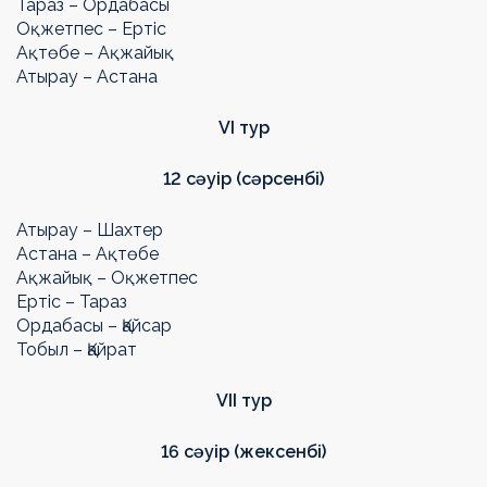
Тараз – Ордабасы
Оқжетпес – Ертіс
Ақтөбе – Ақжайық
Атырау – Астана
VI
тур
12 сәуір (сәрсенбі)
Атырау – Шахтер
Астана – Ақтөбе
Ақжайық – Оқжетпес
Ертіс – Тараз
Ордабасы – Қайсар
Тобыл – Қайрат
VII
тур
16 сәуір (жексенбі)