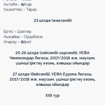
Ақтөбе – Қайсар
Оқжетпес – Тараз
23 шілде (жексенбі)
Ертіс – Шахтер
Ақжайық – Ордабасы
Атырау – Қайрат
25-26 шілде (сейсенбі-сәрсенбі), УЕФА
Чемпиондар Лигасы, 2017/2018 жж. маусым,
үшінші іріктеу кезең, алғашқы ойындар
27 шілде (бейсенбі), УЕФА Еуропа Лигасы,
2017/2018 жж. маусым, үшінші іріктеу кезең,
алғашқы ойындар
ХХII тур