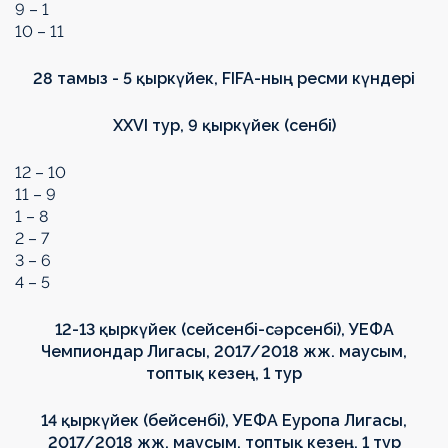
9 – 1
10 – 11
28 тамыз - 5 қыркүйек,
FIFA
-ның ресми күндері
XXVI тур, 9 қыркүйек (сенбі)
12 – 10
11 – 9
1 – 8
2 – 7
3 – 6
4 – 5
12-13 қыркүйек (сейсенбі-сәрсенбі), УЕФА
Чемпиондар Лигасы, 2017/2018 жж. маусым,
топтық кезең, 1 тур
14 қыркүйек (бейсенбі), УЕФА Еуропа Лигасы,
2017/2018 жж. маусым, топтық кезең, 1 тур