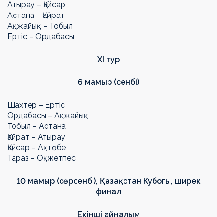
Атырау – Қайсар
Астана – Қайрат
Ақжайық – Тобыл
Ертіс – Ордабасы
Х
I
тур
6 мамыр (сенбі)
Шахтер – Ертіс
Ордабасы – Ақжайық
Тобыл – Астана
Қайрат – Атырау
Қайсар – Ақтөбе
Тараз – Оқжетпес
10 мамыр (сәрсенбі),
Қазақстан Кубогы
, ширек
финал
Екінші айналым