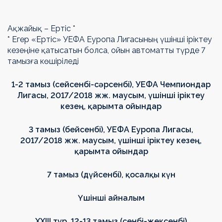
Ақжайық – Ертіс *
* Егер «Ертіс» УЕФА Еуропа Лигасының үшінші іріктеу
кезеңіне қатысатын болса, ойын автоматты түрде 7
тамызға көшіріледі
1-2 тамыз (сейсенбі-сәрсенбі), УЕФА Чемпиондар
Лигасы, 2017/2018 жж. маусым, үшінші іріктеу
кезең, қарымта ойындар
3 тамыз (бейсенбі), УЕФА Еуропа Лигасы,
2017/2018 жж. маусым, үшінші іріктеу кезең,
қарымта ойындар
7 тамыз (дүйсенбі), қосалқы күн
Үшінші айналым
XXIII
тур, 12-13 тамыз (сенбі-жексенбі)