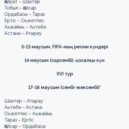
Қайрат – Шахтер
Тобыл – Қайсар
Ордабасы – Тараз
Ертіс – Оқжетпес
Ақжайық – Ақтөбе
Астана – Атырау
5-13 маусым,
FIFA
-ның ресми күндері
14 маусым (сәрсенбі),
қосалқы күн
Х
VI
тур
17-18 маусым (сенбі-жексенбі)*
Шахтер – Атырау
Ақтөбе – Астана
Оқжетпес – Ақжайық
Тараз – Ертіс
Қайсар – Ордабасы