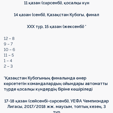
11 қазан (сәрсенбі), қосалқы күн
14 қазан (сенбі), Қазақстан Кубогы, финал
XXX тур, 15 қазан (жексенбі) *
12 – 8
9 – 7
10 – 6
11 – 5
1 – 4
2 – 3
*Қазақстан Кубогының финалында өнер
көрсететін командалардың ойындары автоматты
түрде қосалқы күндердің біріне көшіріледі
17-18 қазан (сейсенбі-сәрсенбі), УЕФА Чемпиондар
Лигасы, 2017/2018 жж. маусым, топтық кезең, 3
тур