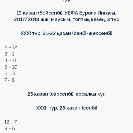
19 қазан (бейсенбі), УЕФА Еуропа Лигасы,
2017/2018 жж. маусым, топтық кезең, 3 тур
XXXI
тур, 21-22 қазан (сенбі-жексенбі)
2 – 12
3 – 1
4 – 11
5 – 10
6 – 9
7 – 8
25 қазан (сәрсенбі),
қосалқы күн
XXXII
тур, 28 қазан (сенбі)
12 – 7
8 – 6