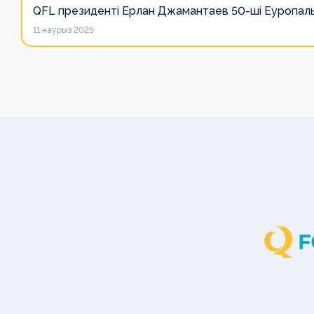
QFL президенті Ерлан Джамантаев 50-ші Еуропалы
Медиа
Медиа
Медиа
11 наурыз 2025