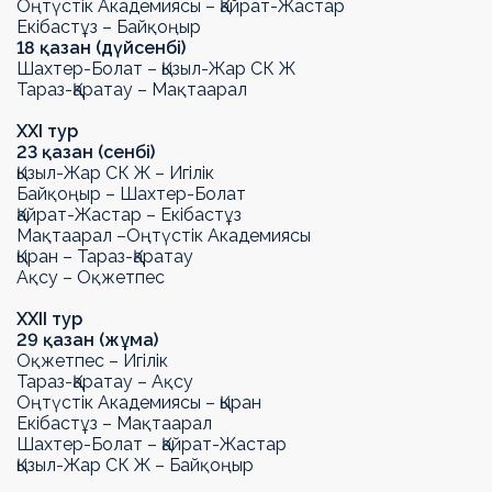
Оңтүстік Академиясы – Қайрат-Жастар
Екібастұз – Байқоңыр
18 қазан (дүйсенбі)
Шахтер-Болат – Қызыл-Жар СК
Ж
Тараз-Қаратау
– Мақтаарал
ХХ
I
тур
23 қазан (сенбі)
Қызыл-Жар СК
Ж
– Игілік
Байқоңыр – Шахтер-Болат
Қайрат-Жастар – Екібастұз
Мақтаарал –
Оңтүстік Академиясы
Қыран –
Тараз-Қаратау
Ақсу – Оқжетпес
ХХ
II
тур
29 қазан (жұма)
Оқжетпес – Игілік
Тараз-Қаратау
– Ақсу
Оңтүстік Академиясы – Қыран
Екібастұз – Мақтаарал
Шахтер-Болат – Қайрат-Жастар
Қызыл-Жар СК
Ж
– Байқоңыр