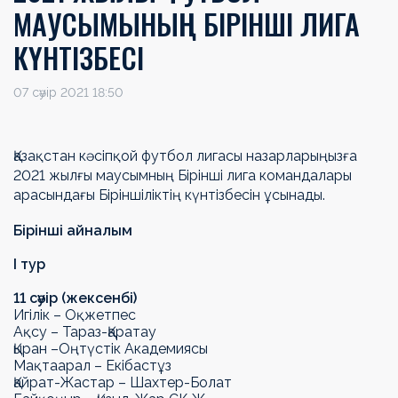
МАУСЫМЫНЫҢ БІРІНШІ ЛИГА
КҮНТІЗБЕСІ
07 сәуір 2021 18:50
Қазақстан кәсіпқой футбол лигасы назарларыңызға
2021 жылғы маусымның
Бірінші лига командалары
арасындағы Біріншіліктің күнтізбесін ұсынады.
Бірінші
айналым
I
тур
11 сәуір (
жексенбі
)
Игілік – Оқжетпес
Ақсу –
Тараз-Қаратау
Қыран –
Оңтүстік Академиясы
Мақтаарал – Екібастұз
Қайрат-Жастар – Шахтер-Болат