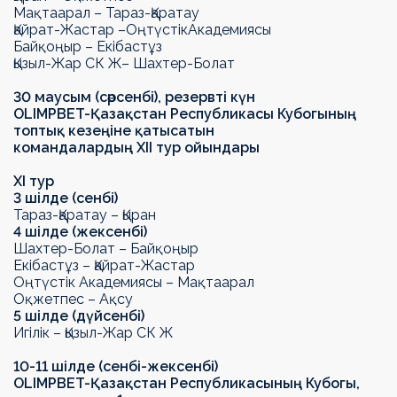
Мақтаарал –
Тараз-Қаратау
Қайрат-Жастар –
Оңтүстік
Академиясы
Байқоңыр – Екібастұз
Қызыл-Жар СК
Ж
– Шахтер-Болат
30 маусым (сәрсенбі), резервті күн
OLIMPBET
-
Қазақстан Республикасы Кубогының
топтық кезеңіне қатысатын
командалардың
XII
тур ойындары
Х
I
тур
3 шілде (сенбі)
Тараз-Қаратау
– Қыран
4 шілде (жексенбі)
Шахтер-Болат – Байқоңыр
Екібастұз – Қайрат-Жастар
Оңтүстік Академиясы – Мақтаарал
Оқжетпес – Ақсу
5 шілде (дүйсенбі)
Игілік – Қызыл-Жар СК Ж
10-11 шілде (сенбі-жексенбі)
OLIMPBET-Қазақстан Республикасының Кубогы,