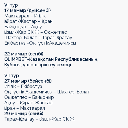
VI
тур
17 мамыр (
дүйсенбі
)
Мақтаарал – Игілік
Қайрат-Жастар – Қыран
Байқоңыр – Ақсу
Қызыл-Жар СК
Ж
– Оқжетпес
Шахтер-Болат –
Тараз-Қаратау
Екібастұз –
Оңтүстік
Академиясы
22 мамыр (сенбі)
OLIMPBET
-
Қазақстан Республикасының
Кубогы
,
үшінші іріктеу кезеңі
VII
тур
27 мамыр (
бейсенбі
)
Игілік – Екібастұз
Оңтүстік Академиясы – Шахтер-Болат
Оқжетпес – Байқоңыр
Ақсу – Қайрат-Жастар
Қыран – Мақтаарал
29 мамыр (сенбі)
Тараз-Қаратау
– Қызыл-Жар СК
Ж