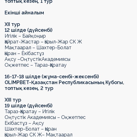
топтық кезең, 1 тур
Екінші
айналым
Х
II
тур
12 шілде (дүйсенбі)
Игілік – Байқоңыр
Қайрат-Жастар – Қызыл-Жар СК
Ж
Мақтаарал – Шахтер-Болат
Қыран – Екібастұз
Ақсу –
Оңтүстік
Академиясы
Оқжетпес –
Тараз-Қаратау
16-17-18 шілде (жұма-сенбі-жексенбі)
OLIMPBET
-
Қазақстан Республикасының Кубогы
,
топтық кезең, 2 тур
Х
III
тур
19 шілде (дүйсенбі)
Тараз-Қаратау
– Игілік
Оңтүстік Академиясы – Оқжетпес
Екібастұз – Ақсу
Шахтер-Болат – Қыран
Қызыл-Жар СК
Ж
– Мақтаарал