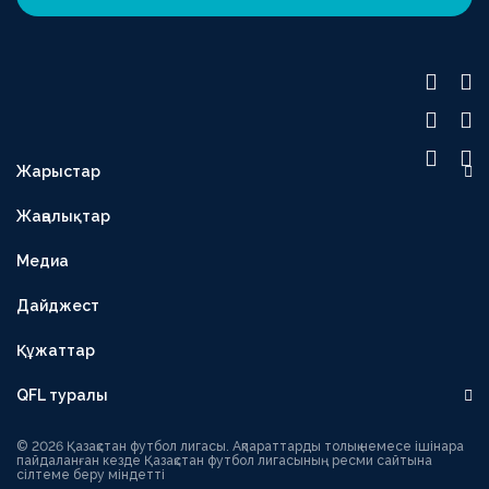
Жарыстар
OLIMPBET ПРЕМЬЕР-ЛИГА
Жаңалықтар
1XBET БІРІНШІ ЛИГА
Медиа
OLIMPBET КУБОК
ЕКІНШІ ЛИГА
Дайджест
OLIMPBET СУПЕРКУБОК
Құжаттар
ӘЙЕЛДЕР ЛИГАСЫ
QFL туралы
ӘЙЕЛДЕР КУБОГЫ
Басшылық
1ХВЕТ ЛИГА КУБОГЫ
© 2026 Қазақстан футбол лигасы. Ақпараттарды толық немесе ішінара
пайдаланған кезде Қазақстан футбол лигасының ресми сайтына
сілтеме беру міндетті