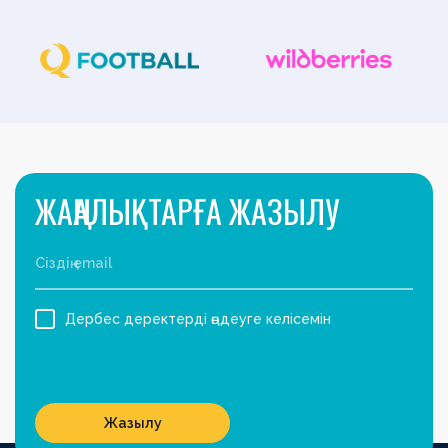
ЖАҢАЛЫҚТАРҒА ЖАЗЫЛУ
Дербес деректерді өңдеуге келісемін
Жазылу