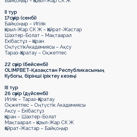
Байқоңыр – Қызыл-Жар СК
Ж
II
тур
1
7
сәуір (
сенбі
)
Байқоңыр – Игілік
Қызыл-Жар СК
Ж
– Қайрат-Жастар
Шахтер-Болат – Мақтаарал
Екібастұз – Қыран
Оңтүстік
Академиясы – Ақсу
Тараз-Қаратау
– Оқжетпес
22 сәуір (бейсенбі)
OLIMPBET
-
Қазақстан Республикасының
Кубогы
,
бірінші іріктеу кезеңі
III тур
26 сәуір (дүйсенбі)
Игілік – Тараз-Қаратау
Оқжетпес – Оңтүстік Академиясы
Ақсу – Екібастұз
Қыран – Шахтер-Болат
Мақтаарал – Қызыл-Жар СК Ж
Қайрат-Жастар – Байқоңыр