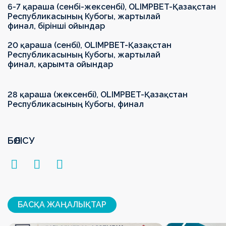
6-7 қараша (сенбі-жексенбі),
OLIMPBET
-
Қазақстан
Республикасының Кубогы
,
жартылай
финал
,
бірінші ойындар
20 қараша (сенбі),
OLIMPBET
-
Қазақстан
Республикасының Кубогы
,
жартылай
финал
,
қарымта ойындар
28 қараша (жексенбі),
OLIMPBET
-
Қазақстан
Республикасының Кубогы
, финал
БӨЛІСУ
БАСҚА ЖАҢАЛЫҚТАР