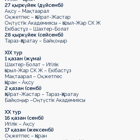
27 қыркүйек (дүйсенбі)
Ақсу – Мақтаарал
Оқжетпес – Қайрат-Жастар
Оңтүстік Академиясы – Қызыл-Жар СК
Ж
Екібастұз – Шахтер-Болат
28 қыркүйек (сейсенбі)
Тараз-Қаратау
– Байқоңыр
Х
I
Х тур
1 қазан (жұма)
Шахтер-Болат – Игілік
Қызыл-Жар СК
Ж
– Екібастұз
Мақтаарал – Оқжетпес
Қыран – Ақсу
2 қазан (сенбі)
Қайрат-Жастар –
Тараз-Қаратау
Байқоңыр –
Оңтүстік Академиясы
ХХ тур
16 қазан (сенбі)
Игілік – Ақсу
17 қазан (жексенбі)
Оқжетпес – Қыран