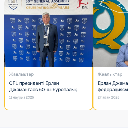
Жаңалықтар
Жаңалықтар
QFL президенті Ерлан
Ерлан Джама
Джамантаев 50-ші Еуропалық
федерациясы
лигалар Бас ассамблеясына
есімін қадірлей
11 наурыз 2025
27 ақпан 2025
қатысты
алайда оның 