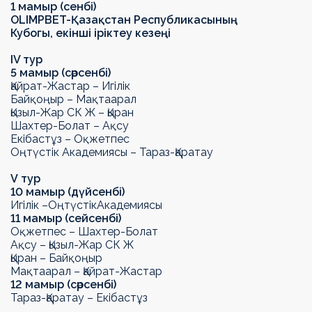
1 мамыр (сенбі)
OLIMPBET
-
Қазақстан Республикасының
Кубогы
,
екінші іріктеу кезеңі
IV тур
5 мамыр (сәрсенбі)
Қайрат-Жастар – Игілік
Байқоңыр – Мақтаарал
Қызыл-Жар СК Ж – Қыран
Шахтер-Болат – Ақсу
Екібастұз – Оқжетпес
Оңтүстік Академиясы – Тараз-Қаратау
V
тур
10
мамыр (
дүйсенбі
)
Игілік –
Оңтүстік
Академиясы
11
мамыр
(сейсенбі)
Оқжетпес – Шахтер-Болат
Ақсу – Қызыл-Жар СК
Ж
Қыран – Байқоңыр
Мақтаарал – Қайрат-Жастар
12 мамыр
(сәрсенбі)
Тараз-Қаратау
– Екібастұз