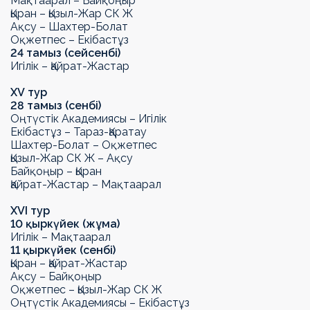
Мақтаарал – Байқоңыр
Қыран – Қызыл-Жар СК
Ж
Ақсу – Шахтер-Болат
Оқжетпес – Екібастұз
24 тамыз (сейсенбі)
Игілік – Қайрат-Жастар
Х
V
тур
28 тамыз (сенбі)
Оңтүстік Академиясы – Игілік
Екібастұз –
Тараз-Қаратау
Шахтер-Болат – Оқжетпес
Қызыл-Жар СК
Ж
– Ақсу
Байқоңыр – Қыран
Қайрат-Жастар – Мақтаарал
Х
VI
тур
10 қыркүйек (жұма)
Игілік – Мақтаарал
11 қыркүйек (сенбі)
Қыран – Қайрат-Жастар
Ақсу – Байқоңыр
Оқжетпес – Қызыл-Жар СК
Ж
Оңтүстік Академиясы – Екібастұз