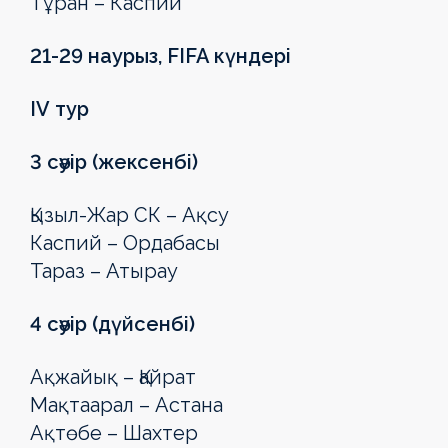
Тұран – Каспий
21-29 наурыз,
FIFA
күндері
IV
тур
3 сәуір (жексенбі)
Қызыл-Жар СК – Ақсу
Каспий – Ордабасы
Тараз – Атырау
OLIMPBET
1XBET
OLIMPBET
ЕКІНШІ
OLIMPBET
ӘЙЕЛДЕР
ӘЙЕЛДЕР
1ХВЕТ ЛИГА
Басшылық
4 сәуір (дүйсенбі)
ПРЕМЬЕР-
БІРІНШІ
КУБОК
ЛИГА
СУПЕРКУБОК
ЛИГАСЫ
КУБОГЫ
КУБОГЫ
ЛИГА
ЛИГА
Ақжайық – Қайрат
Жаңалықтар
Жаңалықтар
Жаңалықтар
Жаңалықтар
Жаңалықтар
Жаңалықтар
Мақтаарал – Астана
Жаңалықтар
Жаңалықтар
Күнтізбе
Күнтізбе
Күнтізбе
Күнтізбе
Күнтізбе
Күнтізбе
Ақтөбе – Шахтер