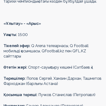
тарихи чемпиондық атағы көзден бұлбұлдай ұшады.
«Ұлытау» - «Арыс»
Уақыты:
15:00
Тікелей эфир:
Q Arena телеарнасы, Q Football
мобильді қосымшасы, QFootball.kz пен QFL.KZ
сайттары
Өтетін жері:
Спорт-сауықтыру кешені (Сәтбаев қ.)
Төрешілер:
Попов Сергей, Хамзин Дархан, Ташметов
Фарходжан (барлығы Астана)
Қосымша төреші:
Пучков Станислав (Петропавл)
Инспектор:
Гаузер Александр (Петропавл)