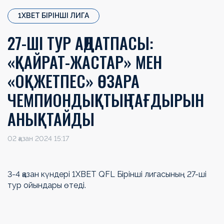
1XBET БІРІНШІ ЛИГА
27-ШІ ТУР АҢДАТПАСЫ:
«ҚАЙРАТ-ЖАСТАР» МЕН
«ОҚЖЕТПЕС» ӨЗАРА
ЧЕМПИОНДЫҚТЫҢ ТАҒДЫРЫН
АНЫҚТАЙДЫ
02 қазан 2024 15:17
3-4 қазан күндері 1XBET QFL Бірінші лигасының 27-ші
тур ойындары өтеді.