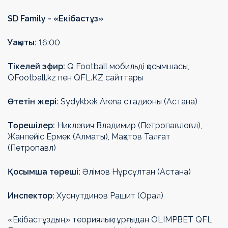
SD Family - «Екібастұз»
Уақыты:
16:00
Тікелей эфир:
Q Football мобильді қосымшасы,
QFootball.kz пен QFL.KZ сайттары
Өтетін жері:
Sydykbek Arena стадионы (Астана)
Төрешілер:
Никлевич Владимир (Петропавловл),
Жанпейіс Ермек (Алматы), Мақатов Талғат
(Петропавл)
Қосымша төреші:
Әлімов Нұрсұлтан (Астана)
Инспектор:
Хуснутдинов Рашит (Орал)
«Екібастұздың» теориялық тұрғыдан OLIMPBET QFL