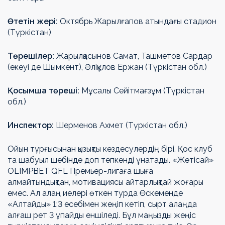
Өтетін жері:
Октябрь Жарылғапов атындағы стадион
(Түркістан)
Төрешілер:
Жарылқасынов Самат, Ташметов Сардар
(екеуі де Шымкент), Әліқұлов Ержан (Түркістан обл.)
Қосымша төреші:
Мұсалы Сейітмағзұм (Түркістан
обл.)
Инспектор:
Шерменов Ахмет (Түркістан обл.)
Ойын тұрғысынан қызықты кездесулердің бірі. Қос клуб
та шабуыл шебінде доп тепкенді ұнатады. «Жетісай»
OLIMPBET QFL Премьер-лигаға шыға
алмайтындықтан, мотивациясы айтарлықтай жоғары
емес. Ал алаң иелері өткен турда Өскеменде
«Алтайды» 1:3 есебімен жеңіп кетіп, сырт алаңда
алғаш рет 3 ұпайды еншіледі. Бұл маңызды жеңіс