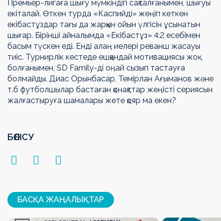
Премьер-лигаға шығу мүмкіндігі сақталғанымен, шығуы
екіталай. Өткен турда «Каспийді» жеңіп кеткен
екібастұздар тағы да жарқын ойын үлгісін ұсынатын
шығар. Бірінші айналымда «Екібастұз» 4:2 есебімен
басым түскен еді. Енді алаң иелері реванш жасауы
тиіс. Турнирлік кестеде ешқандай мотивациясы жоқ
болғанымен, SD Family-ді оңай сызып тастауға
болмайды. Диас Орынбасар, Темірлан Ағыманов және
т.б футболшылар бастаған қонақттар жеңісті сериясын
жалғастыруға шамалары жете қояр ма екен?
БӨЛІСУ
БАСҚА ЖАҢАЛЫҚТАР