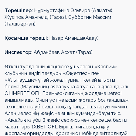
Төрешілер:
Нұрмұстафина Эльвира (Алматы),
Жүсіпов Амангелді (Тараз), Субботин Максим
(Талдықорған)
Қосымша төреші:
Назар Амандық (Ақтау)
Инспектор:
Абданбаев Асхат (Тараз)
Өткен турда ащы жеңіліске ұшыраған «Каспий»
клубының ендігі тағдыры «Оқжетпес» пен
«Ұлытаудың» ұпай жоғалтуына тікелей қатысты
болмақ. Маусымның аяқталуына 4 тур ғана қалса да, әлі
OLIMPBET QFL Премьер-лиганың жолдама иегері
анықталмады. Оның үстіне қысым жоғары болғандықтан,
кез келген клуб ойда-жоқта ұпайдан шығаруы мүмкін.
Алаң иелерінің жеңісіне ешкім күмәнданбауы тиіс.
«Ақжайық» клубы 3 жеңіс сериясымен келсе де, басты
мақсаттары 1XBET QFL Бірінші лигасында қалу
жоспары орындалды. Қорғаныс шебінде айтарлықтай