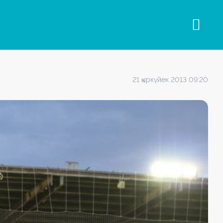
21 қыркүйек 2013 09:20