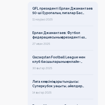
QFL президенті Ерлан Джамантаев
50-ші Еуропалық лигалар Бас
ассамблеясына қатысты
11 наурыз 2025
Ерлан Джамантаев: Футбол
федерациясының президенті өз
есімін қадірлейтінін айтқан еді,
27 ақпан 2025
алайда оның сөзі түкке тұрмайды!
Qazaqstan Football League мен
клуб басшыларының онлайн-
конференциясының қорытындысы
30 қаңтар 2025
бойынша баспасөз-релизі
Лига кеңесінің қорытындысы:
Суперкубок уақыты, әйелдер
футболының дамуы, легионерлерге
14 қаңтар 2025
лимит