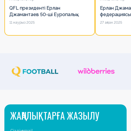
QFL президенті Ерлан
Ерлан Джама
Джамантаев 50-ші Еуропалық
федерациясы
лигалар Бас ассамблеясына
есімін қадірлей
11 наурыз 2025
27 ақпан 2025
қатысты
алайда оның 
ЖАҢАЛЫҚТАРҒА ЖАЗЫЛУ