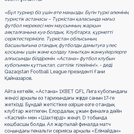
«Бұл турнир біз үшін өте маңызды. Бүгін түркі әлемінің
туристік астанасы – Түркістан қаласында нағыз
футбол мерекесі мен маусымның жарқын
аяқталғанына куә болдық. Клубтарға, құрметті
серіктестерімізге, Түркістан облысының
басшылығына отандық футболды дамытуға үлес
қосқаны үшін және қолдау танытқан жанкүйерлерге
алғысымды білдіремін. «Астана» футбол клубын
кубогымен құттықтап, сәттілік тілеймін!»
, - деді
Qazaqstan Football League президенті Ғани
Қайназаров.
Айта кетейік, «Астана» 1ХВЕТ QFL Лига кубогындағы
жеңісі арқылы өз тарихындағы жүлде санын 17-ге
жеткізді. Бұндай жетістікке әзірше өзге отандық
клубтар жетпеген. Елордалық ұжым финалға дейін
«Каспий» мен «Шахтерді» жеңіп, D тобында
көшбасшы болды. Ал жартылай финалда матч
соңындағы пенальти сериясы арқылы «Елімайдан»