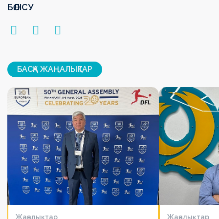
БӨЛІСУ
БАСҚА ЖАҢАЛЫҚТАР
Жаңалықтар
Жаңалықтар