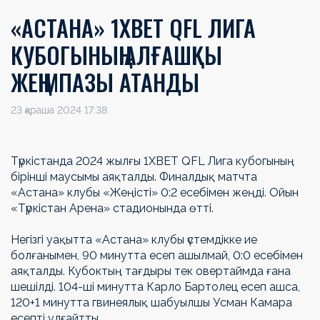
«АСТАНА» 1ХВЕТ QFL ЛИГА
КУБОГЫНЫҢ АЛҒАШҚЫ
ЖЕҢІМПАЗЫ АТАНДЫ
23 қараша 2024 17:38
Түркістанда 2024 жылғы 1ХВЕТ QFL Лига кубогының
бірінші маусымы аяқталды. Финалдық матчта
«Астана» клубы «Жеңісті» 0:2 есебімен жеңді. Ойын
«Түркістан Арена» стадионында өтті.
Негізгі уақытта «Астана» клубы үстемдікке ие
болғанымен, 90 минутта есеп ашылмай, 0:0 есебімен
аяқталды. Кубоктың тағдыры тек овертаймда ғана
шешілді. 104-ші минутта Карло Бартолец есеп ашса,
120+1 минутта гвинеялық шабуылшы Усман Камара
есепті ұлғайтты.