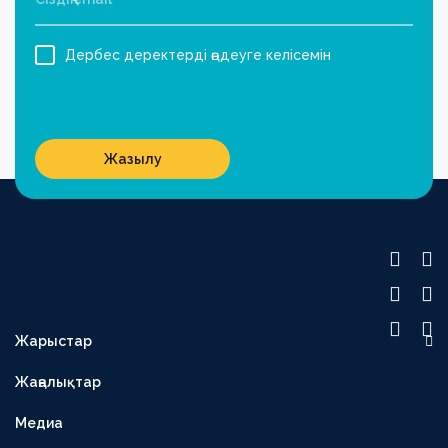
Дербес деректерді өңдеуге келісемін
Жазылу
Жарыстар
OLIMPBET ПРЕМЬЕР-ЛИГА
Жаңалықтар
1XBET БІРІНШІ ЛИГА
Медиа
OLIMPBET КУБОК