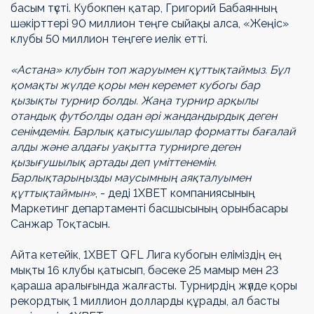
басым түсті. Кубокпен қатар, Григорий Бабаянның
шәкірттері 90 миллион теңге сыйақы алса, «Жеңіс»
клубы 50 миллион теңгеге иелік етті.
«Астана» клубын топ жаруымен құттықтаймыз. Бұл
қомақты жүлде қоры мен керемет кубогы бар
қызықты турнир болды. Жаңа турнир арқылы
отандық футболды одан әрі жандандырдық деген
сенімдемін. Барлық қатысушылар форматты бағалай
алды және алдағы уақытта турнирге деген
қызығушылық артады деп үміттенемін.
Барлықтарыңызды маусымның аяқталуымен
құттықтаймын»
, - деді 1XBET компаниясының
Маркетинг департаменті басшысының орынбасары
Санжар Тоқтасын.
Айта кетейік, 1ХВЕТ QFL Лига кубогын еліміздің ең
мықты 16 клубы қатысып, бәсеке 25 мамыр мен 23
қараша аралығында жалғасты. Турнирдің жүлде қоры
рекордтық 1 миллион долларды құрады, ал басты