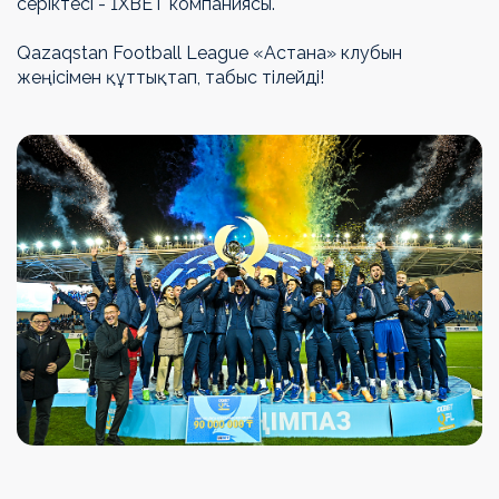
серіктесі - 1XBET компаниясы.
Qazaqstan Football League «Астана» клубын
жеңісімен құттықтап, табыс тілейді!