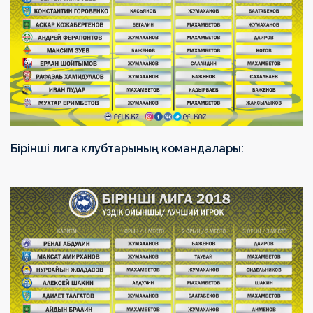
Бірінші лига клубтарының командалары: