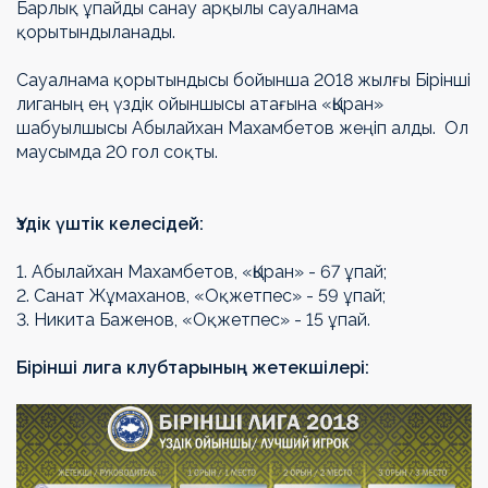
Барлық ұпайды санау арқылы сауалнама
қорытындыланады.
Сауалнама қорытындысы бойынша 2018 жылғы Бірінші
лиганың ең үздік ойыншысы атағына «Қыран»
шабуылшысы Абылайхан Махамбетов жеңіп алды. Ол
маусымда 20 гол соқты.
Үздік үштік келесідей:
1. Абылайхан Махамбетов, «Қыран» - 67 ұпай;
2. Санат Жұмаханов, «Оқжетпес» - 59 ұпай;
3. Никита Баженов, «Оқжетпес» - 15 ұпай.
Бірінші лига клубтарының жетекшілері: