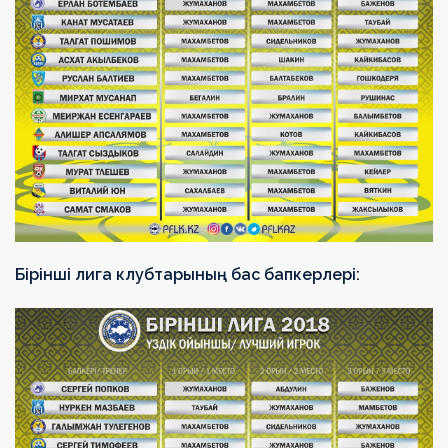
Бірінші лига клубтарының бас бапкерлері: