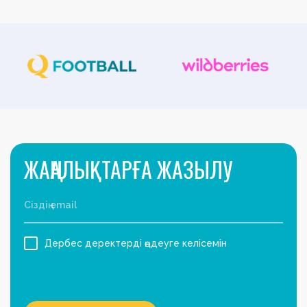
ЖАҢАЛЫҚТАРҒА ЖАЗЫЛУ
Дербес деректерді өңдеуге келісемін