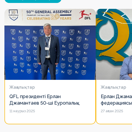
Жаңалықтар
Жаңалықтар
QFL президенті Ерлан
Ерлан Джама
Джамантаев 50-ші Еуропалық
федерациясы
лигалар Бас ассамблеясына
есімін қадірлей
11 наурыз 2025
27 ақпан 2025
қатысты
алайда оның 