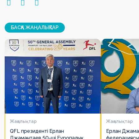
БАСҚА ЖАҢАЛЫҚТАР
Жаңалықтар
Жаңалықтар
QFL президенті Ерлан
Ерлан Джама
Джамантаев 50-ші Еуропалық
федерациясы