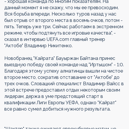
- хорошая команда по многим показателям. На
данный момент я не скажу, что мы ее превосходим.
Вся борьба впереди. Несколько туров назад у нас
был отрыв от второго места в восемь очков, потом -
пять. Теперь уже три. Сейчас работаем в экстренном
режиме, чтобы подтянуть все игровые качества", -
сказал в интервью UEFA.com главный тренер
"Актобе" Владимир Никитенко.
Новобранец "Кайрата" Бауыржан Байтана принес
выездную победу своей команде над "Иртышом" - 1:0.
Благодаря этому успеху алматинцы вышли на чистое
второе место, сократив отставание от "Актобе" до
трех очков. Словацкий специалист Владимир Вайсс в
этой встрече предоставил отдых некоторым своим
лидерам, держа в уме предстоящий старт в
квалификации Лиги Европы УЕФА, однако "Кайрат"
все равно сумел добиться нужного результата.
"Шахтер" также ожидают еврокубковые матчи, но