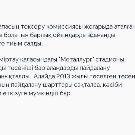
 сапасын тексеру комиссиясы жоғарыда аталға
 болатын барлық ойындарды Қарағанды
ге тиым салды.
еміртау қаласындағы "Металлург" стадионы.
ы төсеніші бар алаңдарды пайдалану
анықталды. Алайда 2013 жылы төселген төсе
ңның пайдалану шарттары сақталса, кәсіби
өткізуге мүмкіндігі бар.