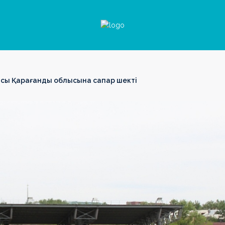
иясы Қарағанды облысына сапар шекті