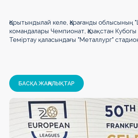
Қорытындылай келе, Қарағанды облысының 
командалары Чемпионат, Қазақстан Кубогы
Теміртау қаласындағы "Металлург" стадио
БАСҚА ЖАҢАЛЫҚТАР