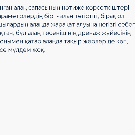
ған алаң сапасының нәтиже көрсеткіштері
метрлердің бірі - алаң тегістігі, бірақ ол
шылардың алаңда жарақат алуына негізгі себе
қтан, бұл алаң төсенішінің дренаж жүйесінің
онымен қатар алаңда тақыр жерлер де көп,
есе мүлдем жоқ.