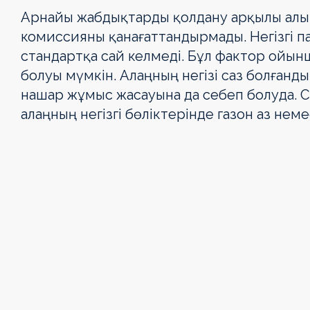
Арнайы жабдықтарды қолдану арқылы алын
комиссияны қанағаттандырмады. Негізгі пара
стандартқа сай келмеді. Бұл фактор ойын
болуы мүмкін. Алаңның негізі саз болғанды
нашар жұмыс жасауына да себеп болуда. С
алаңның негізгі бөліктерінде газон аз нем