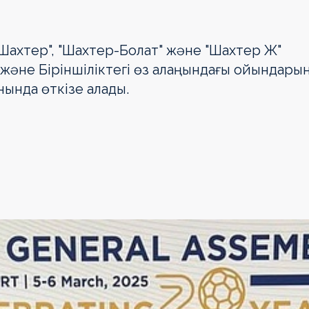
"Шахтер", "Шахтер-Болат" және "Шахтер Ж"
 және Біріншіліктегі өз алаңындағы ойындары
нында өткізе алады.