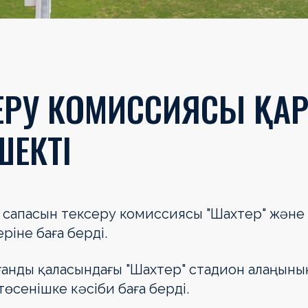
СЕРУ КОМИССИЯСЫ ҚА
ЕКТІ
ң сапасын тексеру комиссиясы "Шахтер" және
іне баға берді.
ғанды қаласындағы "Шахтер" стадион алаңыны
төсенішке кәсіби баға берді.