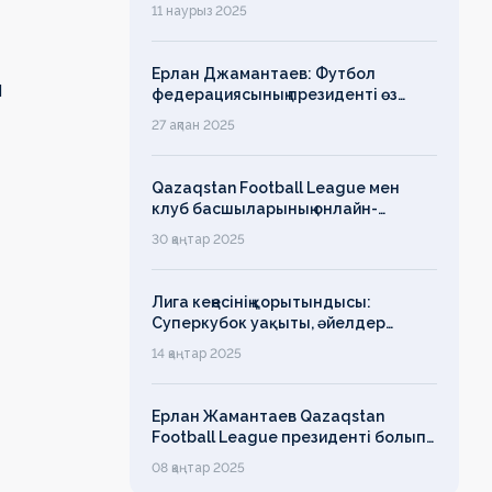
ассамблеясына қатысты
11 наурыз 2025
Ерлан Джамантаев: Футбол
п
федерациясының президенті өз
есімін қадірлейтінін айтқан еді,
27 ақпан 2025
алайда оның сөзі түкке тұрмайды!
Qazaqstan Football League мен
клуб басшыларының онлайн-
конференциясының қорытындысы
30 қаңтар 2025
бойынша баспасөз-релизі
Лига кеңесінің қорытындысы:
Суперкубок уақыты, әйелдер
футболының дамуы, легионерлерге
14 қаңтар 2025
лимит
Ерлан Жамантаев Qazaqstan
Football League президенті болып
сайланды
08 қаңтар 2025