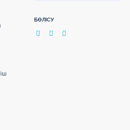
БӨЛІСУ
н
ніш