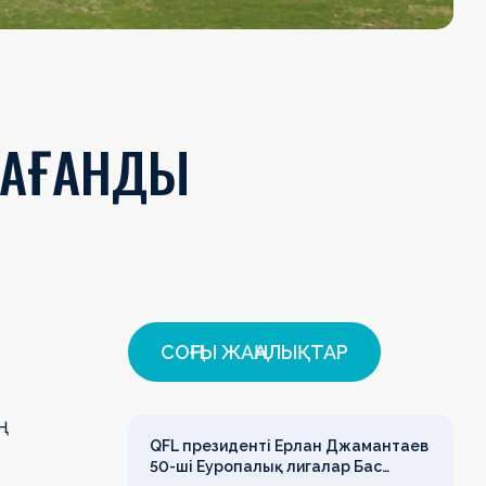
РАҒАНДЫ
СОҢҒЫ ЖАҢАЛЫҚТАР
ң
QFL президенті Ерлан Джамантаев
50-ші Еуропалық лигалар Бас