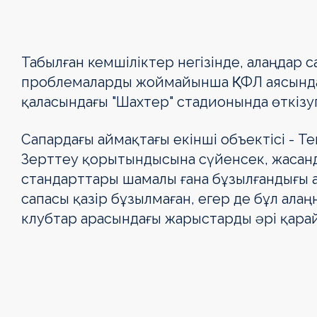
Табылған кемшіліктер негізінде, алаңдар
проблемаларды жоймайынша ҚКФЛ аясында
қаласындағы "Шахтер" стадионында өткізу
Сапардағы аймақтағы екінші объектісі - Т
Зерттеу қорытындысына сүйенсек, жасанд
стандарттары шамалы ғана бұзылғандығы 
сапасы қазір бұзылмаған, егер де бұл ала
клубтар арасындағы жарыстарды әрі қарай 