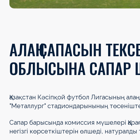
АЛАҢ САПАСЫН ТЕК
ОБЛЫСЫНА САПАР Ш
Қазақстан Кәсіпқой футбол Лигасының ала
"Металлург" стадиондарынының төсеніштер
Сапар барысында комиссия мүшелері Қара
негізгі көрсеткіштерін өлшеді, натуралды 