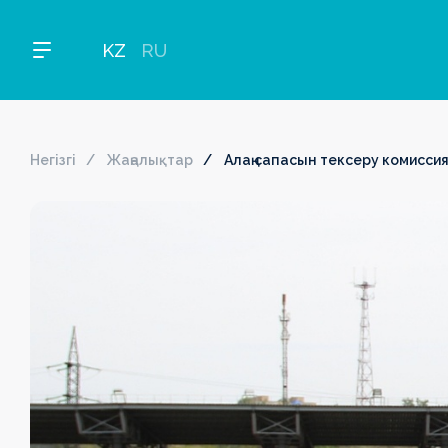
KZ
RU
Негізгі
Жаңалықтар
Алаң сапасын тексеру комисс