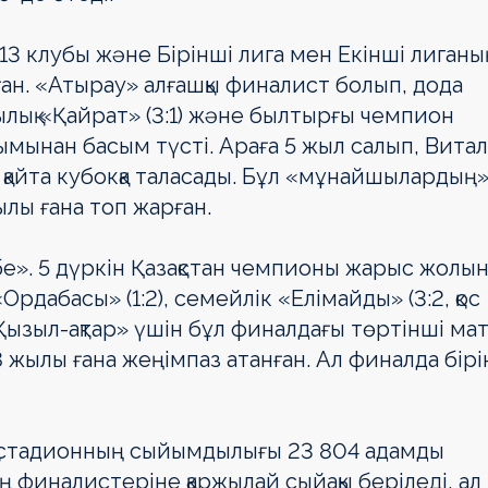
3 клубы және Бірінші лига мен Екінші лиганы
ған. «Атырау» алғашқы финалист болып, дода
тылық «Қайрат» (3:1) және былтырғы чемпион
жымынан басым түсті. Араға 5 жыл салып, Вита
айта кубокқа таласады. Бұл «мұнайшылардың
лы ғана топ жарған.
бе». 5 дүркін Қазақстан чемпионы жарыс жолы
Ордабасы» (1:2), семейлік «Елімайды» (3:2, қос
ызыл-ақтар» үшін бұл финалдағы төртінші ма
8 жылы ғана жеңімпаз атанған. Ал финалда бірі
ық стадионның сыйымдылығы 23 804 адамды
ң финалистеріне қаржылай сыйақы беріледі, ал