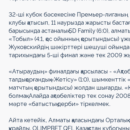
32-ші кубок бәсекесіне Премьер-лиганың 1
клубы қатысып, 11 наурызда жарысты баста
барысында астаналық SD Family (6:0), алма
«Тобыл» (4:1, қос ойынның қорытындысы) ұ
Жуковскийдің шәкірттері шешуші ойында қ
тарихындағы 5-ші финал және тек 2009 жы
«Атыраудың» финалдағы қарсыласы - «Ақтө
талдықорғандық «Жетісу» (1:0), шымкенттік «
матчтың қорытындысы) жолдан шығарды. «Қ
болмақ. Алайда ақтөбеліктер тек сонау 200
мәрте «батыстық дерби» тіркелмек.
Айта кетейік, Алматы қаласындағы Ортал
құрайды. OLIMPBET QFL Қазақстан кубогыны