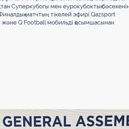
стан Суперкубогы мен еурокубоктық бәсекені
. Финалдық матчтың тікелей эфирі Qazsport
ы және Q Football мобильді қосымшасынан