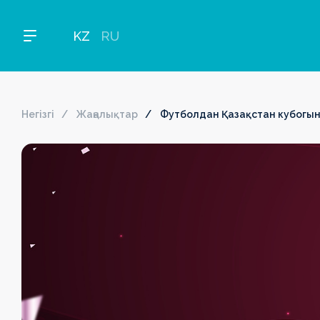
KZ
RU
Негізгі
Жаңалықтар
Футболдан Қазақстан кубогын