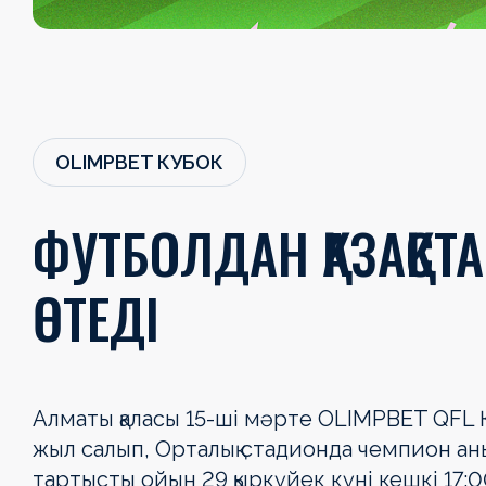
OLIMPBET КУБОК
ФУТБОЛДАН ҚАЗАҚС
ӨТЕДІ
Алматы қаласы 15-ші мәрте OLIMPBET QFL Қ
жыл салып, Орталық стадионда чемпион ан
тартысты ойын 29 қыркүйек күні кешкі 17:0