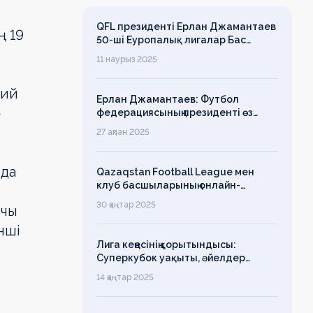
QFL президенті Ерлан Джамантаев
ң 19
50-ші Еуропалық лигалар Бас
ассамблеясына қатысты
11 наурыз 2025
лий
Ерлан Джамантаев: Футбол
»
федерациясының президенті өз
есімін қадірлейтінін айтқан еді,
27 ақпан 2025
алайда оның сөзі түкке тұрмайды!
нда
Qazaqstan Football League мен
клуб басшыларының онлайн-
конференциясының қорытындысы
30 қаңтар 2025
тчы
бойынша баспасөз-релизі
нші
Лига кеңесінің қорытындысы:
Суперкубок уақыты, әйелдер
футболының дамуы, легионерлерге
14 қаңтар 2025
лимит