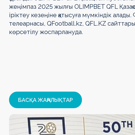
жеңімпаз 2025 жылғы OLIMPBET QFL Қазақ
іріктеу кезеңіне қатысуға мүмкіндік алады
телеарнасы, QFootball.kz, QFL.KZ сайттар
көрсетілу жоспарлануда.
БАСҚА ЖАҢАЛЫҚТАР