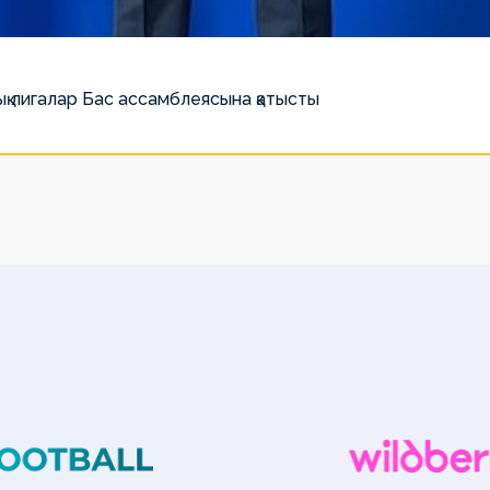
қ лигалар Бас ассамблеясына қатысты