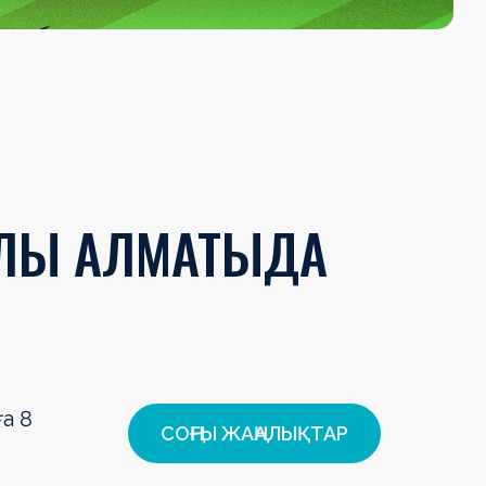
АЛЫ АЛМАТЫДА
а 8
СОҢҒЫ ЖАҢАЛЫҚТАР