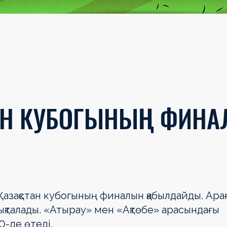
ТАН КУБОГЫНЫҢ ФИН
азақстан кубогының финалын қабылдайды. Арағ
ықталады. «Атырау» мен «Ақтөбе» арасындағы
0-де өтеді.