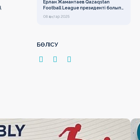
Ерлан Жамантаев Qazaqstan
ң
Football League президенті болып
сайланды
08 қаңтар 2025
БӨЛІСУ