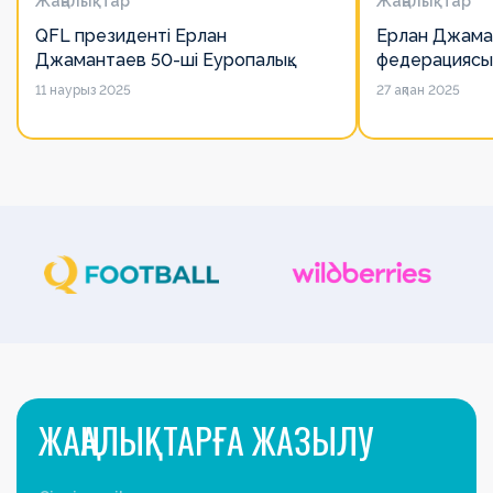
Жаңалықтар
Жаңалықтар
QFL президенті Ерлан
Ерлан Джама
Джамантаев 50-ші Еуропалық
федерациясы
лигалар Бас ассамблеясына
есімін қадірлей
11 наурыз 2025
27 ақпан 2025
қатысты
алайда оның 
ЖАҢАЛЫҚТАРҒА ЖАЗЫЛУ