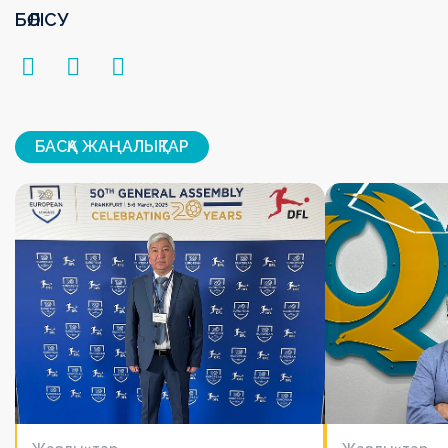
БӨЛІСУ
БАСҚА ЖАҢАЛЫҚТАР