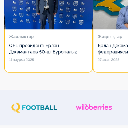
Жаңалықтар
Жаңалықтар
QFL президенті Ерлан
Ерлан Джама
Джамантаев 50-ші Еуропалық
федерациясы
лигалар Бас ассамблеясына
есімін қадірлей
11 наурыз 2025
27 ақпан 2025
қатысты
алайда оның 