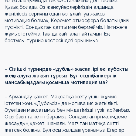
Біз өз алаңымызда тек «Астанамен» доп тебеміз.
Қызық болады. Өз жанкүйерлеріміздің алдында
жеңіліссіз серияны одан әрі ұлғайтуға жақсы
мотивация болмақ. Керемет атмосфера болатындығы
түсінікті. Сондықтан қатты мән бермейміз. Нәтижеге
жұмыс істейміз. Тағы да қайталап айтамын. Ең
бастысы, турнир кестесіндегі орынымыз.
– Сіз ішкі турнирде «дубль» жасап, ірі екі кубокты
жеңіп алуға жақын тұрсыз. Бұл сіздің бапкерлік
мансабыңыздағы қосымша мотивация ма?
– Армандау қажет. Мақсатқа жету үшін, жұмыс
істеген жөн. «Дубльсіз» де мотивация жеткілікті.
Әуеліден мақсатымыз бен міндетімізді түзіп қойғанбыз.
Осы бағытта кетіп барамыз. Сондықтан ірі мәлімдеме
жасаудың қажеті шамалы. Матчтан матчқа сәтті
жетсек болғаны. Бұл осы жылдағы ұранымыз. Егер әр