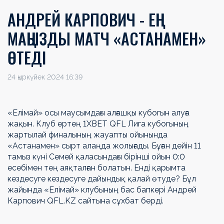
АНДРЕЙ КАРПОВИЧ - ЕҢ
МАҢЫЗДЫ МАТЧ «АСТАНАМЕН»
ӨТЕДІ
24 қыркүйек 2024 16:39
«Елімай» осы маусымдағы алғашқы кубогын алуға
жақын. Клуб ертең 1ХВЕТ QFL Лига кубогының
жартылай финалының жауапты ойынында
«Астанамен» сырт алаңда жолығады. Бұған дейін 11
тамыз күні Семей қаласындағы бірінші ойын 0:0
есебімен тең аяқталған болатын. Енді қарымта
кездесуге кездесуге дайындық қалай өтуде? Бұл
жайында «Елімай» клубының бас бапкері Андрей
Карпович QFL.KZ сайтына сұхбат берді.