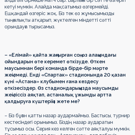
алда әлі бірнеше матч бар. Барлығы бір сәтте өзгеріп
кетуі мүмкін. Алайда мақсатымыз өзгермейді.
Ешқандай өзгеріс жоқ. Біз тек өз жұмысымызды
тыңғылықты атқарып, жүктелген міндетті сәтті
орындауға тырысамыз.
– «Елімай» қайта жаңғырған соң, өз алаңындағы
ойындарын өте керемет өткізуде. Өткен
маусымнан бері команда бірде-бір мәрте
жеңілмеді. Енді «Спартак» стадионында 20 қазан
күні «Астана» клубымен ғана кездесу
өткізесіздер. Өз стадиондарыңызда маусымды
жеңіліссіз аяқтап, астаналық ұжымды артта
қалдыруға күштеріңіз жете ме?
– Біз бұған қатты назар аудармаймыз. Бастысы, турнир
кестесіндегі орынымыз. Біздің назар аударатын
тұсымыз осы. Серия кез келген сәтте аяқталуы мүмкін.