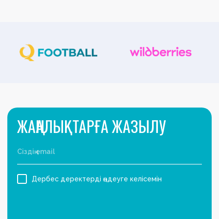
ЖАҢАЛЫҚТАРҒА ЖАЗЫЛУ
Дербес деректерді өңдеуге келісемін