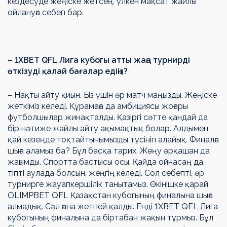
кездесуде жеңіске жетсең, үлкен мақсат жайлы
ойлануға себеп бар.
– 1ХВЕТ QFL Лига кубогы атты жаңа турнирді
өткізуді қалай бағалар едіңіз?
– Нақты айту қиын. Біз үшін әр матч маңызды. Жеңіске
жеткіміз келеді. Құрамаға да амбициясы жоғары
футболшылар жинақталды. Қазіргі сәтте қандай да
бір нәтиже жайлы айту ақымақтық болар. Алдымен
қай кезеңде тоқтайтынымызды түсініп алайық. Финалға
шыға аламыз ба? Бұл басқа тарих. Жеңу әрқашан да
жағымды. Спортта бастысы осы. Қайда ойнасаң да,
тіпті аулада болсын, жеңгің келеді. Сол себепті, әр
турнирге жауапкершілік танытамыз. Өкінішке қарай,
OLIMPBET QFL Қазақстан кубогының финалына шыға
алмадық. Сәл ғана жетпей қалды. Енді 1ХВЕТ QFL Лига
кубогының финалына да біртабан жақын тұрмыз. Бұл