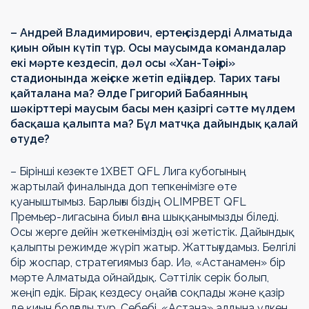
– Андрей Владимирович, ертең сіздерді Алматыда
қиын ойын күтіп тұр. Осы маусымда командалар
екі мәрте кездесіп, дәл осы «Хан-Тәңірі»
стадионында жеңіске жетіп едіңіздер. Тарих тағы
қайталана ма? Әлде Григорий Бабаянның
шәкірттері маусым басы мен қазіргі сәтте мүлдем
басқаша қалыпта ма? Бұл матчқа дайындық қалай
өтуде?
– Бірінші кезекте 1ХВЕТ QFL Лига кубогының
жартылай финалында доп тепкенімізге өте
қуаныштымыз. Барлығы біздің OLIMPBET QFL
Премьер-лигасына биыл ғана шыққанымызды біледі.
Осы жерге дейін жеткеніміздің өзі жетістік. Дайындық
қалыпты режимде жүріп жатыр. Жаттығудамыз. Белгілі
бір жоспар, стратегиямыз бар. Иә, «Астанамен» бір
мәрте Алматыда ойнайдық. Сәттілік серік болып,
жеңіп едік. Бірақ кездесу оңайға соқпады және қазір
де қиын болғалы тұр. Себебі, «Астана» алдына үлкен