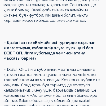
мақсат қоятын салмақты қарсылас. Сонысымен де
қызық болмақ. Қалай өрбитінін айта алмаймын.
Өйткені, бұл - футбол. Кім дайын болып, мықты
қырларын көрсете білсе, сол жеңіске жетеді.
– Қазіргі сәтте «Елімай» екі турнирде жорығын
жалғастырып, кубок жеңіп алуға мүмкіндігі бар.
1ХВЕТ QFL Лига кубогында чемпион атану
мақсаты бар ма?
– 1ХВЕТ QFL Лига кубогының жартылай финалына
қатысып жатқанымызға қуаныштымыз. Біз үшін үлкен
тәжірибе, қосымша мотивация. Кез келген кубок өте
маңызды. Сондықтан бұл турнирді де ескерусіз
қалдырмаймыз. Жеңу үшін, барымызды саламыз. Ең
маңызды матч «Астанамен» болатынын бірнеше рет
айттым. Әзірше болашақты ойламай, дәл қазіргі
сәттегі мәселемізді шешуге ден қоюымыз қажет.