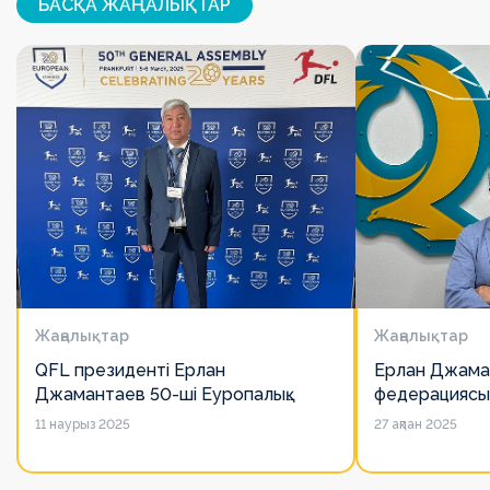
БАСҚА ЖАҢАЛЫҚТАР
Жаңалықтар
Жаңалықтар
QFL президенті Ерлан
Ерлан Джама
Джамантаев 50-ші Еуропалық
федерациясы
лигалар Бас ассамблеясына
есімін қадірлей
11 наурыз 2025
27 ақпан 2025
қатысты
алайда оның 