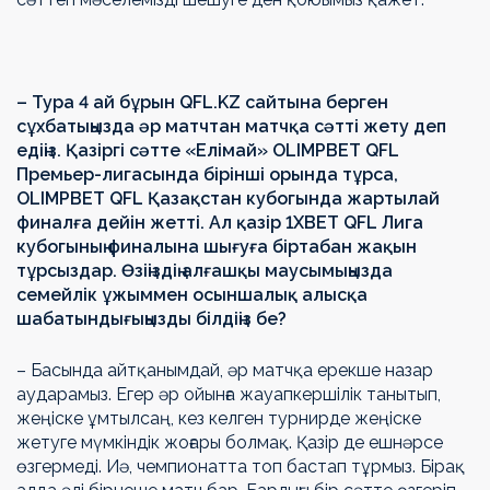
– Тура 4 ай бұрын QFL.KZ сайтына берген
сұхбатыңызда әр матчтан матчқа сәтті жету деп
едіңіз. Қазіргі сәтте «Елімай» OLIMPBET QFL
Премьер-лигасында бірінші орында тұрса,
OLIMPBET QFL Қазақстан кубогында жартылай
финалға дейін жетті. Ал қазір 1ХВЕТ QFL Лига
кубогының финалына шығуға біртабан жақын
тұрсыздар. Өзіңіздің алғашқы маусымыңызда
семейлік ұжыммен осыншалық алысқа
шабатындығыңызды білдіңіз бе?
– Басында айтқанымдай, әр матчқа ерекше назар
аударамыз. Егер әр ойынға жауапкершілік танытып,
жеңіске ұмтылсаң, кез келген турнирде жеңіске
жетуге мүмкіндік жоғары болмақ. Қазір де ешнәрсе
өзгермеді. Иә, чемпионатта топ бастап тұрмыз. Бірақ