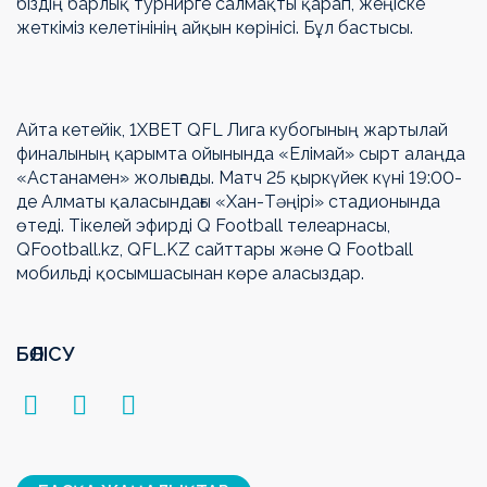
біздің барлық турнирге салмақты қарап, жеңіске
жеткіміз келетінінің айқын көрінісі. Бұл бастысы.
Айта кетейік, 1ХВЕТ QFL Лига кубогының жартылай
финалының қарымта ойынында «Елімай» сырт алаңда
«Астанамен» жолығады. Матч 25 қыркүйек күні 19:00-
де Алматы қаласындағы «Хан-Тәңірі» стадионында
өтеді. Тікелей эфирді Q Football телеарнасы,
QFootball.kz, QFL.KZ сайттары және Q Football
мобильді қосымшасынан көре аласыздар.
БӨЛІСУ