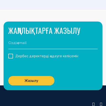
ЖАҢАЛЫҚТАРҒА ЖАЗЫЛУ
Дербес деректерді өңдеуге келісемін
Жазылу