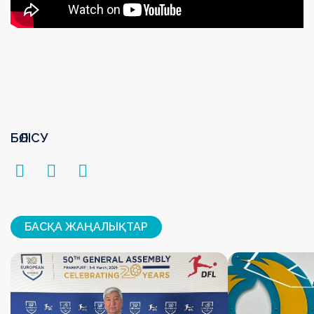
БӨЛІСУ
БАСҚА ЖАҢАЛЫҚТАР