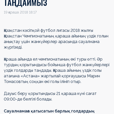
ТАҢДАЙМЫЗ
19 қараша 2018 18:17
Қазақстан кәсіпқой футбол лигасы 2018 жылғы
Қазақстан Чемпионатының қараша айының үздік голын
анықтау үшін жанкүйерлер арасында сауалнама
жүргізеді.
Қараша айында ел чемпионатының екі туры өтті. Әр
турдың қорытындысы бойынша футбол жанкүйерлері
үздік голдарды таңдады. Қараша айының үздік голы
атағына «Астана» жартылай қорғаушысы Марин
Томасовтың соққан екі голы ілініп отыр.
Дауыс беру қорытындысы 21 қараша күні сағат
09:00-де белгілі болады.
Сауалнамаға қатысатын барлық голдардың