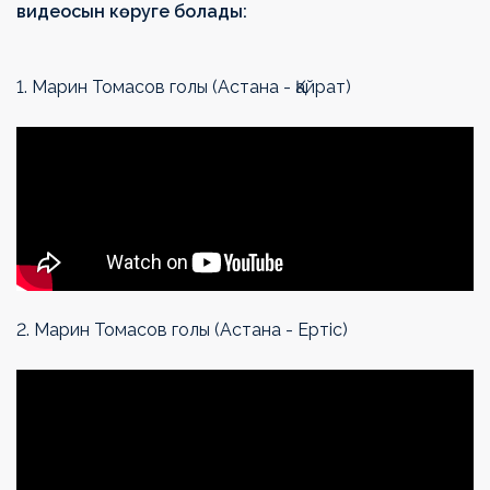
видеосын көруге болады:
1. Марин Томасов голы (Астана - Қайрат)
2. Марин Томасов голы (Астана - Ертіс)