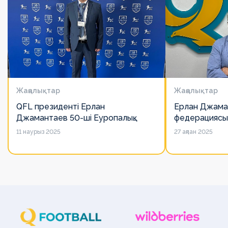
Жаңалықтар
Жаңалықтар
QFL президенті Ерлан
Ерлан Джама
Джамантаев 50-ші Еуропалық
федерациясы
лигалар Бас ассамблеясына
есімін қадірлей
11 наурыз 2025
27 ақпан 2025
қатысты
алайда оның 