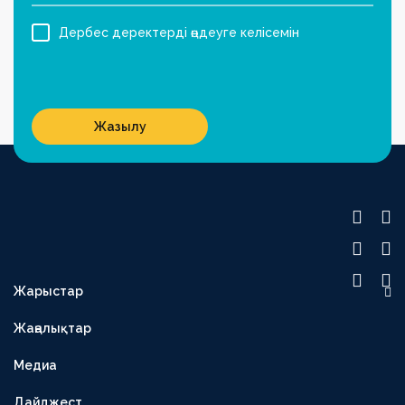
Дербес деректерді өңдеуге келісемін
Жазылу
Жарыстар
OLIMPBET ПРЕМЬЕР-ЛИГА
Жаңалықтар
1XBET БІРІНШІ ЛИГА
Медиа
OLIMPBET КУБОК
ЕКІНШІ ЛИГА
Дайджест