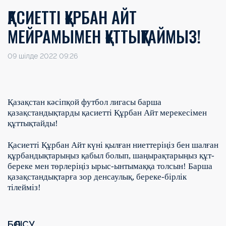
ҚАСИЕТТІ ҚҰРБАН АЙТ
МЕЙРАМЫМЕН ҚҰТТЫҚТАЙМЫЗ!
09 шілде 2022 09:26
Қазақстан кәсіпқой футбол лигасы барша
қазақстандықтарды қасиетті Құрбан Айт мерекесімен
құттықтайды!
Қасиетті Құрбан Айт күні қылған ниеттеріңіз бен шалған
құрбандықтарыңыз қабыл болып, шаңырақтарыңыз құт-
береке мен төрлеріңіз ырыс-ынтымаққа толсын! Барша
қазақстандықтарға зор денсаулық, береке-бірлік
тілейміз!
БӨЛІСУ