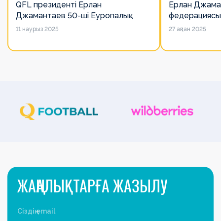
QFL президенті Ерлан
Ерлан Джама
Джамантаев 50-ші Еуропалық
федерациясы
лигалар Бас ассамблеясына
есімін қадірлей
11 наурыз 2025
27 ақпан 2025
қатысты
алайда оның 
ЖАҢАЛЫҚТАРҒА ЖАЗЫЛУ