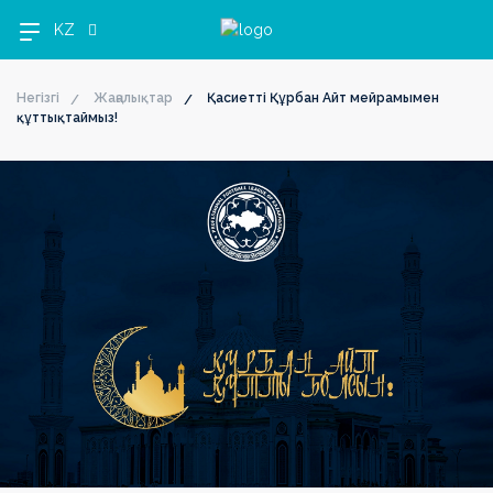
KZ
Негізгі
Жаңалықтар
Қасиетті Құрбан Айт мейрамымен
құттықтаймыз!
OLIMPBET
1XBET
OLIMPBET
ЕКІНШІ
OLIMPBET
ӘЙЕЛДЕР
ӘЙЕЛДЕР
1ХВЕТ
Басшылық
ПРЕМЬЕР-
БІРІНШІ
КУБОК
ЛИГА
СУПЕРКУБОК
ЛИГАСЫ
КУБОГЫ
ЛИГА
ЛИГА
ЛИГА
КУБОГЫ
Жаңалықтар
Жаңалықтар
Жаңалықтар
Жаңалықтар
Жаңалықтар
Жаңалықтар
Жаңалықтар
Жаңалықтар
Күнтізбе
Күнтізбе
Күнтізбе
Күнтізбе
Күнтізбе
Күнтізбе
Күнтізбе
Күнтізбе
Турнир
Турнир
Турнир
Турнир
Турнир
Турнир
Турнир
кестесі
кестесі
кестесі
кестесі
кестесі
Турнир
кестесі
кестесі
кестесі
Клубтар
Клубтар
Клубтар
Клубтар
Клубтар
Клубтар
Клубтар
Клубтар
Медиа
Медиа
Медиа
Медиа
Медиа
Медиа
Медиа
Медиа