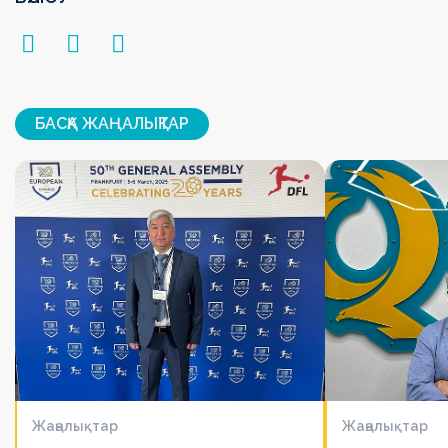
БАСҚА ЖАҢАЛЫҚТАР
Жаңалықтар
Жаңалықтар