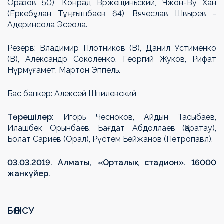
Оразов 50), Конрад Вржещиньский, Чжон-Ву Хан
(Еркебұлан Тұңғышбаев 64), Вячеслав Швырев -
Адеринсола Эсеола.
Резерв: Владимир Плотников (В), Данил Устименко
(В), Александр Соколенко, Георгий Жуков, Рифат
Нұрмұғамет, Мартон Эппель.
Бас бапкер: Алексей Шпилевский
Төрешілер:
Игорь Чесноков, Айдын Тасыбаев,
Илашбек Орынбаев, Бағдат Абдоллаев (Қаратау),
Болат Сариев (Орал), Рүстем Бейжанов (Петропавл).
03.03.2019. Алматы, «Орталық стадион». 16000
жанкүйер.
БӨЛІСУ