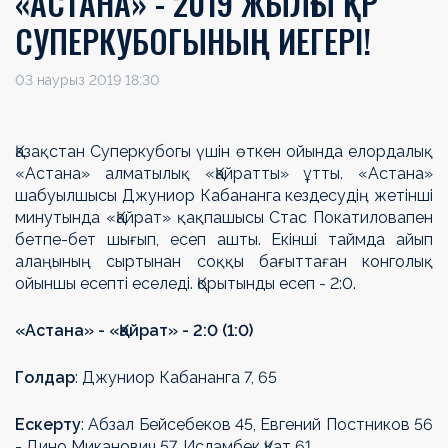
«АСТАНА» - 2019 ЖЫЛҒЫ ҚР
СУПЕРКУБОГЫНЫҢ ИЕГЕРІ!
03 наурыз 2019 18:30
Қазақстан Суперкубогы үшін өткен ойында елордалық
«Астана» алматылық «Қайратты» ұтты. «Астана»
шабуылшысы Джуниор Кабананга кездесудің жетінші
минутында «Қайрат» қақпашысы Стас Покатиловапен
бетпе-бет шығып, есеп ашты. Екінші таймда айып
алаңының сыртынан соққы бағыттаған конголық
ойыншы есепті еселеді. Қорытынды есеп - 2:0.
«Астана» - «Қайрат» - 2:0 (1:0)
Голдар
: Джуниор Кабананга 7, 65
Ескерту
: Абзал Бейсебеков 45, Евгений Постников 56
- Дино Миканович 57, Исламбек Қуат 61