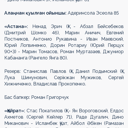
Алаңнан қуылған ойыншы:
Адеринсола Эсеола 85
«Астана»:
Ненад Эрич (Қ) - Абзал Бейсебеков
(Дмитрий Шомко 46), Марин Аничич, Евгений
Постников, Антонио Рукавина - Иван Маевский,
Юрий Логвиненко, Дорин Ротариу (Юрий Перцух
90+3) - Марин Томасов, Роман Муртазаев, Джуниор
Кабананга (Рангело Янга 80).
Резерв: Станислав Павлов (Қ), Данил Подымский (Қ),
Лука Шимунович, Серікжан Мужиков, Сергей
Хижниченко, Владислав Прокопенко.
Бас бапкер: Роман Григорчук
«Қайрат»:
Стас Покатилов (Қ) - Ян Вороговский, Елдос
Ахметов (Сергей Кейлер 71), Раде Дугалич, Дино
Миканович - Исламбек Қуат, Айбол Әбікен (Рамазан