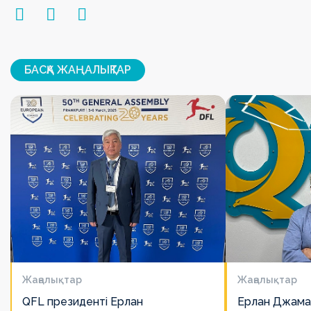
БАСҚА ЖАҢАЛЫҚТАР
Жаңалықтар
Жаңалықтар
QFL президенті Ерлан
Ерлан Джама