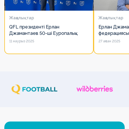
Жаңалықтар
Жаңалықтар
QFL президенті Ерлан
Ерлан Джама
Джамантаев 50-ші Еуропалық
федерациясы
лигалар Бас ассамблеясына
есімін қадірлей
11 наурыз 2025
27 ақпан 2025
қатысты
алайда оның 