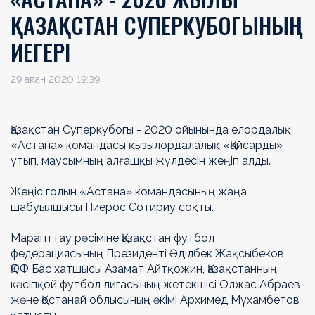
ҚАЗАҚСТАН СУПЕРКУБОГЫНЫҢ
ИЕГЕРІ
29 ақпан 2020 19:39
Қазақстан Суперкубогы - 2020 ойынында елордалық
«Астана» командасы қызылордалалық «Қайсарды»
ұтып, маусымның алғашқы жүлдесін жеңіп алды.
Жеңіс голын «Астана» командасының жаңа
шабуылшысы Пиерос Сотириу соқты.
Марапттау рәсіміне Қазақстан футбол
федерациясының Президенті Әділбек Жақсыбеков,
ҚФФ Бас хатшысы Азамат Айтқожин, Қазақстанның
кәсіпқой футбол лигасының жетекшісі Олжас Абраев
және Қостанай облысының әкімі Архимед Мұхамбетов