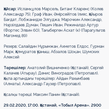
Қайсар:
Исламқұлов Марсель, Битанг Кларенс (Колев
Александр 75), Граф Иван, Әмірсейітов Ілияс, Қайыров
Бағдат, Лобжанидзе Элгуджа, Марочкин Александр,
Нәрзілдаев Думан, Пешич Иван, Режиналдо Артур
(Фортес Элвин 60), Тағыберген Асхат (к) (Парагульгов
Магомед 89)
Резерв: Салайдин Нұрымжан, Ахметов Елдос, Гурман
Марк, Қалмұратов Қуаныш, Абзалов Шоқан, Шумских
Алексей
Төрешілер:
Анатолий Вишниченко (Қостанай), Сергей
Калачев (Атырау), Денис Виноградов (Петропавл).
Қақпа артындағы төрешілер: Айдын Рахымбаев
(Алматы), Александр Гаузер (Петропавл).
Қосалқы төреші: Максим Панин (Қостанай).
29.02.2020, 17:00. Қостанай, «Тобыл Арена». 2900