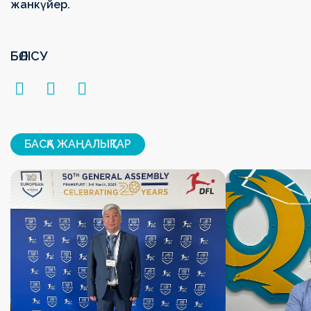
жанкүйер.
БӨЛІСУ
БАСҚА ЖАҢАЛЫҚТАР