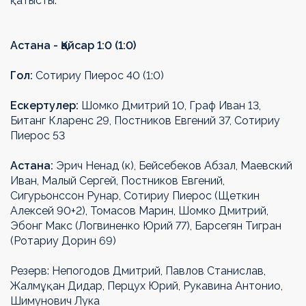
қатысты.
Астана - Қайсар 1:0 (1:0)
Гол:
Сотириу Пиерос 40 (1:0)
Ескертулер:
Шомко Дмитрий 10, Граф Иван 13,
Битанг Кларенс 29, Постников Евгений 37, Сотириу
Пиерос 53
Астана:
Эрич Ненад (к), Бейсебеков Абзал, Маевский
Иван, Малый Сергей, Постников Евгений,
Сигурьонссон Рунар, Сотириу Пиерос (Щеткин
Алексей 90+2), Томасов Марин, Шомко Дмитрий,
Эбонг Макс (Логвиненко Юрий 77), Барсегян Тигран
(Ротариу Дорин 69)
Резерв: Непогодов Дмитрий, Павлов Станислав,
Жалмұқан Дидар, Перцух Юрий, Рукавина Антонио,
Шимунович Лука