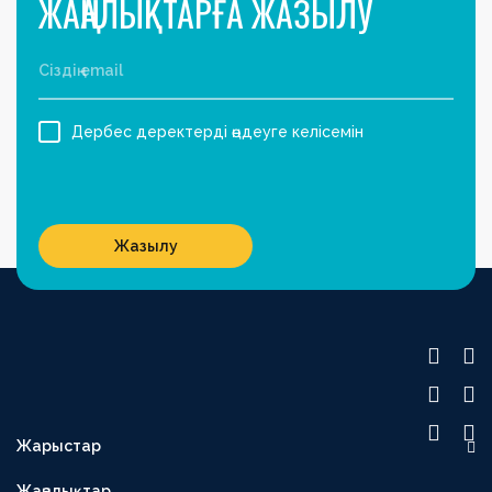
ЖАҢАЛЫҚТАРҒА ЖАЗЫЛУ
Дербес деректерді өңдеуге келісемін
Жазылу
Жарыстар
OLIMPBET ПРЕМЬЕР-ЛИГА
Жаңалықтар