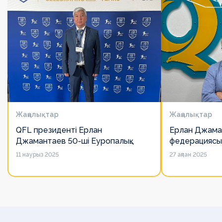
Жаңалықтар
Жаңалықтар
QFL президенті Ерлан
Ерлан Джама
Джамантаев 50-ші Еуропалық
федерациясы
лигалар Бас ассамблеясына
есімін қадірлей
11 наурыз 2025
27 ақпан 2025
қатысты
алайда оның 