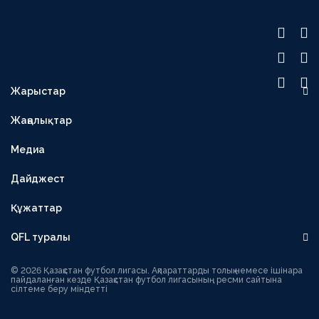
Жарыстар
OLIMPBET ПРЕМЬЕР-ЛИГА
Жаңалықтар
1XBET БІРІНШІ ЛИГА
Медиа
OLIMPBET КУБОК
ЕКІНШІ ЛИГА
Дайджест
OLIMPBET СУПЕРКУБОК
Құжаттар
ӘЙЕЛДЕР ЛИГАСЫ
QFL туралы
ӘЙЕЛДЕР КУБОГЫ
Басшылық
1ХВЕТ ЛИГА КУБОГЫ
© 2026 Қазақстан футбол лигасы. Ақпараттарды толық немесе ішінара
пайдаланған кезде Қазақстан футбол лигасының ресми сайтына
сілтеме беру міндетті