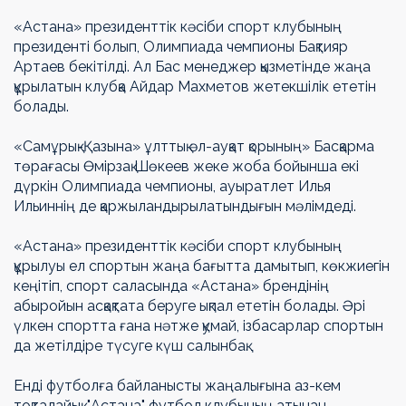
«Астана» президенттік кәсіби спорт клубының
президенті болып, Олимпиада чемпионы Бақтияр
Артаев бекітілді. Ал Бас менеджер қызметінде жаңа
құрылатын клубқа Айдар Махметов жетекшілік ететін
болады.
«Самұрық-Қазына» ұлттық әл-ауқат қорының» Басқарма
төрағасы Өмірзақ Шөкеев жеке жоба бойынша екі
дүркін Олимпиада чемпионы, ауыратлет Илья
Ильиннің де қаржыландырылатындығын мәлімдеді.
«Астана» президенттік кәсіби спорт клубының
құрылуы ел спортын жаңа бағытта дамытып, көкжиегін
кеңітіп, спорт саласында «Астана» брендінің
абыройын асқақтата беруге ықпал ететін болады. Әрі
үлкен спортта ғана нәтже қумай, ізбасарлар спортын
да жетілдіре түсуге күш салынбақ.
Енді футболға байланысты жаңалығына аз-кем
тоқталайық. "Астана" футбол клубының атынан