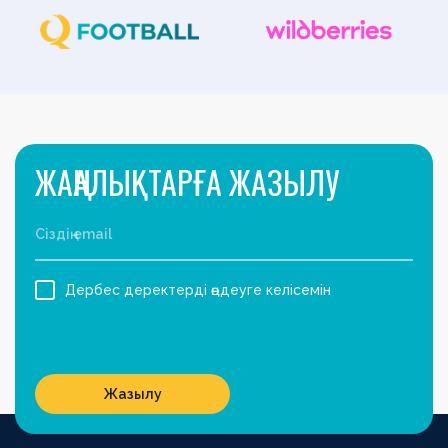
ЖАҢАЛЫҚТАРҒА ЖАЗЫЛУ
Дербес деректерді өңдеуге келісемін
Жазылу