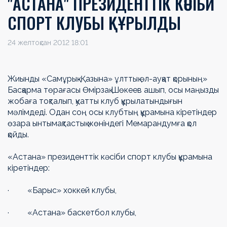
"АСТАНА" ПРЕЗИДЕНТТІК КӘСІБИ
СПОРТ КЛУБЫ ҚҰРЫЛДЫ
24 желтоқсан 2012 18:01
Жиынды «Самұрық-Қазына» ұлттық әл-ауқат қорының»
Басқарма төрағасы Өмірзақ Шөкеев ашып, осы маңызды
жобаға тоқталып, қуатты клуб құрылатындығын
мәлімдеді. Одан соң осы клубтың құрамына кіретіндер
өзара ынтымақтастық жөніндегі Мемарандумға қол
қойды.
«Астана» президенттік кәсіби спорт клубы құрамына
кіретіндер:
· «Барыс» хоккей клубы,
· «Астана» баскетбол клубы,