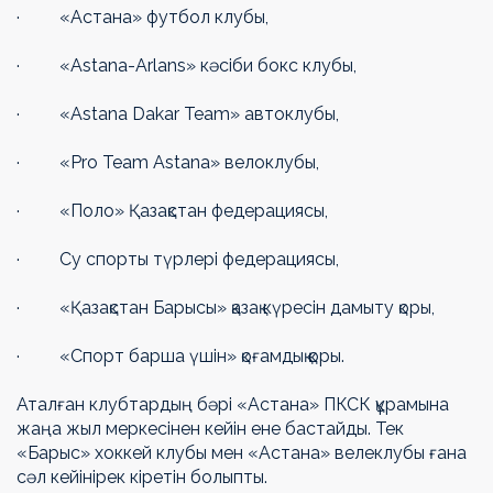
· «Астана» футбол клубы,
· «Astana-Arlans» кәсіби бокс клубы,
· «Astana Dakar Team» автоклубы,
· «Pro Team Astana» велоклубы,
· «Поло» Қазақстан федерациясы,
· Су спорты түрлері федерациясы,
· «Қазақстан Барысы» қазақ күресін дамыту қоры,
· «Спорт барша үшін» қоғамдық қоры.
Аталған клубтардың бәрі «Астана» ПКСК құрамына
жаңа жыл меркесінен кейін ене бастайды. Тек
«Барыс» хоккей клубы мен «Астана» велеклубы ғана
сәл кейінірек кіретін болыпты.