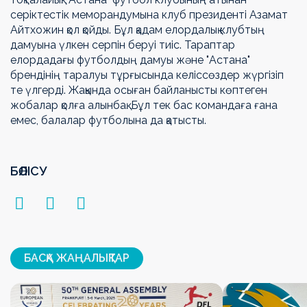
серіктестік меморандумына клуб президенті Азамат
Айтхожин қол қойды. Бұл қадам елордалық клубтың
дамуына үлкен серпін беруі тиіс. Тараптар
елордадағы футболдың дамуы және "Астана"
брендінің таралуы тұрғысында келіссөздер жүргізіп
те үлгерді. Жақында осыған байланысты көптеген
жобалар қолға алынбақ. Бұл тек бас командаға ғана
емес, балалар футболына да қатысты.
БӨЛІСУ
БАСҚА ЖАҢАЛЫҚТАР