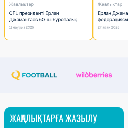
Жаңалықтар
Жаңалықтар
QFL президенті Ерлан
Ерлан Джама
Джамантаев 50-ші Еуропалық
федерациясы
лигалар Бас ассамблеясына
есімін қадірлей
11 наурыз 2025
27 ақпан 2025
қатысты
алайда оның 
ЖАҢАЛЫҚТАРҒА ЖАЗЫЛУ