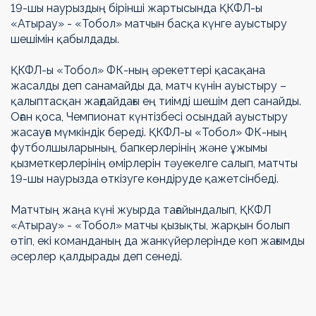
19-шы наурыздың бірінші жартысында ҚКФЛ-ы
«Атырау» - «Тобол» матчын басқа күнге ауыстыру
шешімін қабылдады.
ҚКФЛ-ы «Тобол» ФК-ның әрекеттері қасақана
жасалды деп санамайды да, матч күнін ауыстыру –
қалыптасқан жағдайдағы ең тиімді шешім деп санайды.
Оған қоса, Чемпионат күнтізбесі осындай ауыстыру
жасауға мүмкіндік береді. ҚКФЛ-ы «Тобол» ФК-ның
футболшыларының, бапкерлерінің және ұжымы
қызметкерлерінің өмірлерін тәуекелге салып, матчты
19-шы наурызда өткізуге көндіруде қажетсінбеді.
Матчтың жаңа күні жуырда тағайындалып, ҚКФЛ
«Атырау» - «Тобол» матчы қызықты, жарқын болып
өтіп, екі команданың да жанкүйерлерінде көп жағымды
әсерлер қалдырады деп сенеді.