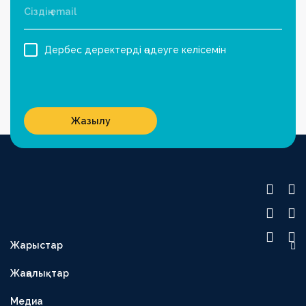
Дербес деректерді өңдеуге келісемін
Жазылу
Жарыстар
OLIMPBET ПРЕМЬЕР-ЛИГА
Жаңалықтар
1XBET БІРІНШІ ЛИГА
Медиа
OLIMPBET КУБОК