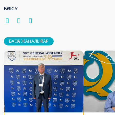
БӨЛІСУ
БАСҚА ЖАҢАЛЫҚТАР