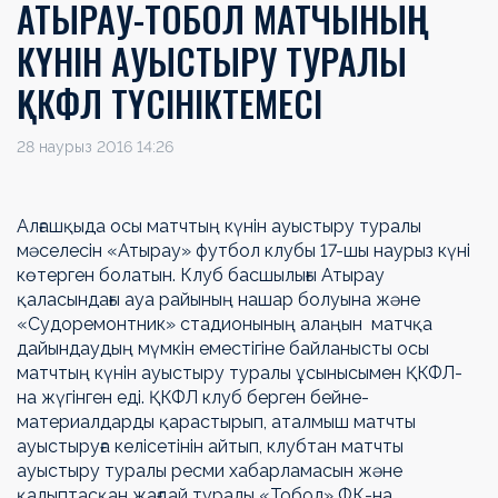
АТЫРАУ-ТОБОЛ МАТЧЫНЫҢ
КҮНІН АУЫСТЫРУ ТУРАЛЫ
ҚКФЛ ТҮСІНІКТЕМЕСІ
28 наурыз 2016 14:26
Алғашқыда осы матчтың күнін ауыстыру туралы
мәселесін «Атырау» футбол клубы 17-шы наурыз күні
көтерген болатын. Клуб басшылығы Атырау
қаласындағы ауа райының нашар болуына және
«Судоремонтник» стадионының алаңын матчқа
дайындаудың мүмкін еместігіне байланысты осы
матчтың күнін ауыстыру туралы ұсынысымен ҚКФЛ-
на жүгінген еді. ҚКФЛ клуб берген бейне-
материалдарды қарастырып, аталмыш матчты
ауыстыруға келісетінін айтып, клубтан матчты
ауыстыру туралы ресми хабарламасын және
қалыптасқан жағдай туралы «Тобол» ФК-на