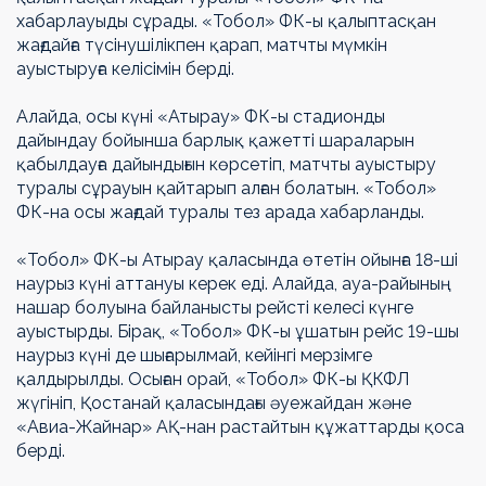
хабарлауыды сұрады. «Тобол» ФК-ы қалыптасқан
жағдайға түсінушілікпен қарап, матчты мүмкін
ауыстыруға келісімін берді.
Алайда, осы күні «Атырау» ФК-ы стадионды
дайындау бойынша барлық қажетті шараларын
қабылдауға дайындығын көрсетіп, матчты ауыстыру
туралы сұрауын қайтарып алған болатын. «Тобол»
ФК-на осы жағдай туралы тез арада хабарланды.
«Тобол» ФК-ы Атырау қаласында өтетін ойынға 18-ші
наурыз күні аттануы керек еді. Алайда, ауа-райының
нашар болуына байланысты рейсті келесі күнге
ауыстырды. Бірақ, «Тобол» ФК-ы ұшатын рейс 19-шы
наурыз күні де шығарылмай, кейінгі мерзімге
қалдырылды. Осыған орай, «Тобол» ФК-ы ҚКФЛ
жүгініп, Қостанай қаласындағы әуежайдан және
«Авиа-Жайнар» АҚ-нан растайтын құжаттарды қоса
берді.