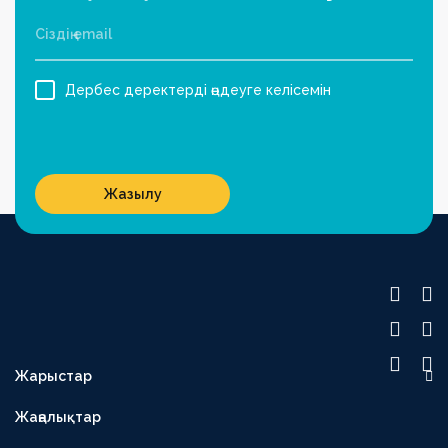
Дербес деректерді өңдеуге келісемін
Жазылу
Жарыстар
OLIMPBET ПРЕМЬЕР-ЛИГА
Жаңалықтар
1XBET БІРІНШІ ЛИГА