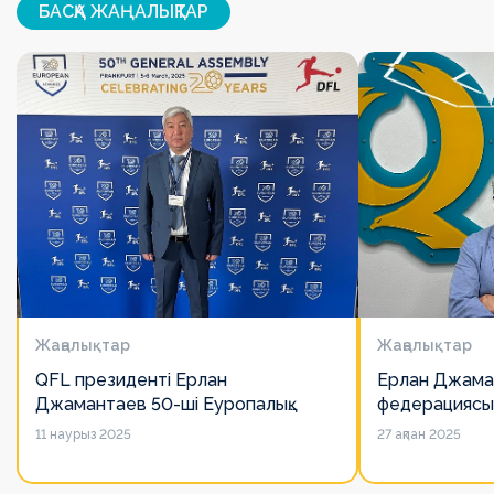
БАСҚА ЖАҢАЛЫҚТАР
Жаңалықтар
Жаңалықтар
QFL президенті Ерлан
Ерлан Джама
Джамантаев 50-ші Еуропалық
федерациясы
лигалар Бас ассамблеясына
есімін қадірлей
11 наурыз 2025
27 ақпан 2025
қатысты
алайда оның 