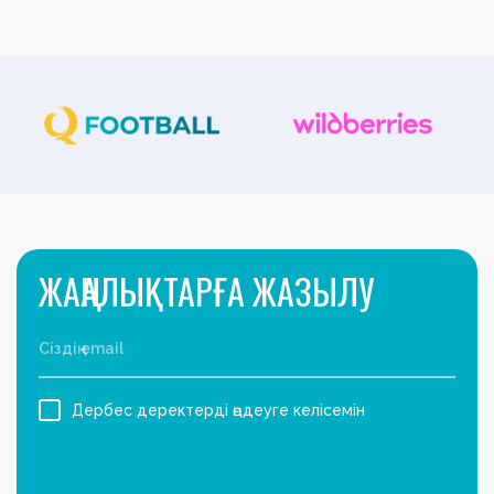
ЖАҢАЛЫҚТАРҒА ЖАЗЫЛУ
Дербес деректерді өңдеуге келісемін