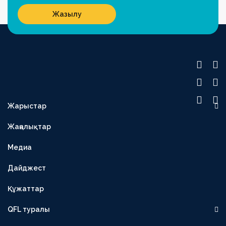
Жазылу
Жарыстар
OLIMPBET ПРЕМЬЕР-ЛИГА
Жаңалықтар
1XBET БІРІНШІ ЛИГА
Медиа
OLIMPBET КУБОК
ЕКІНШІ ЛИГА
Дайджест
OLIMPBET СУПЕРКУБОК
Құжаттар
ӘЙЕЛДЕР ЛИГАСЫ
QFL туралы
ӘЙЕЛДЕР КУБОГЫ
Басшылық
1ХВЕТ ЛИГА КУБОГЫ