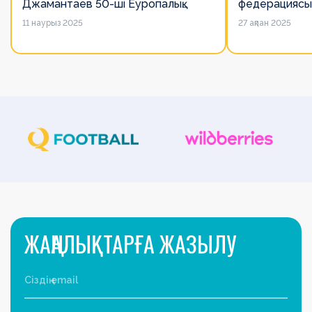
Джамантаев 50-ші Еуропалық
федерациясы
лигалар Бас ассамблеясына
есімін қадірлей
11 наурыз 2025
27 ақпан 2025
қатысты
алайда оның 
ЖАҢАЛЫҚТАРҒА ЖАЗЫЛУ