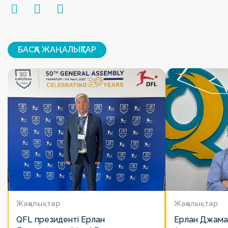
БАСҚА ЖАҢАЛЫҚТАР
Жаңалықтар
Жаңалықтар
QFL президенті Ерлан
Ерлан Джама