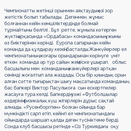
Чемпионатты жетінші орынмен аяқтаудың өзі зор
жетістік болып табылады. Дегенмен, жұмыс
болғаннан кейін кемшіліктердің де болмай
тұрмайтыны белгілі . Бұл ретте, жұмыла көтерген
жүктің арқасында «Ордабасы» командасының ұжымы
өз биіктерінен көрінді. Еуропа сапарынан кейін
команда да құлдырау кезеңі басталды.Жанкүйерлер ел
чемпионатының жоғары орындарынан көрінуге үміт
еткен команда әр тур сайын жеңіліске ұшырап, облыс
басшылығы мен команданың жанкүйерлері артқан
сенімді жоғалтып ала жаздады. Осы бір қиындық орын
алған сәтте тығырықтан шығу мақсатында команданың
бас бапкері Виктор Пасулькоға сын ескертпелер
жасауға тура келді. Бапкердің уәжі «Футболшылар
өздерінің физикалық күш жігерлерін дұрыс сақтай
алмады. «Русенборгпен» болған ойында бар
мүмкіндікті сарп етіп, кейінгі ел чемпионатындағы
ойындарда шаршап қалды деген түсініктеме берді.
Сонда клуб басшысы ретінде «Сіз Туркиядағы оқу