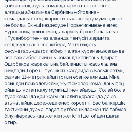
қойған жоқ,азулы командалармен тіресіп тіпті,
алғашқы айналымда Сербияның «Ягодина»
командасын жеңіп жарысты жалғастыру мүмкіндігіне
ие болды. Екінші кездесуде Норвегияның ғана емес,
Еуропаның азулы командаларының біріне баланатын
«Русенборгпен» өз алаңында тең түсіп ,қарымта
кездесуде ғана есе жіберді.Матчтың соңғы
секундтарында гол жіберіп алған құраманың сапында
аса тәжрибелі ойыншы команда капитаны Қайрат
Әшірбеков жарақатына байланысты жасыл алаңға
шықпады.Төреші түсініксіз жағдайда А.Касьяновтың
салған 11-метрлік айып голын есепке алмады. Міне,
осындай психологиялық жүктемелер команданың тең
ойынды ұстап қалу мүмкіндігінен айырды. Солай бола
тұра команда қай жағынан алып қарағанда да өз
атына лайық дәрежеде өнер көрсетті. Бас бапкердің
тактиканы дұрыс таңдап футболшылармен тіл табыса
білуінің арқасында жеткен жетістігі де ойдан шығып
отыр.