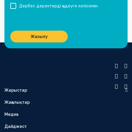
Дербес деректерді өңдеуге келісемін
Жазылу
Жарыстар
OLIMPBET ПРЕМЬЕР-ЛИГА
Жаңалықтар
1XBET БІРІНШІ ЛИГА
Медиа
OLIMPBET КУБОК
ЕКІНШІ ЛИГА
Дайджест