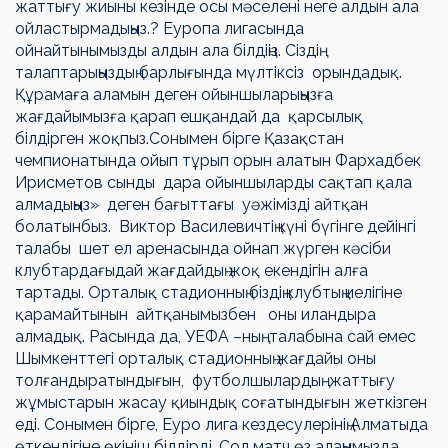
жаттығу жиыны кезінде осы мәселені неге алдын ала
ойластырмадыңыз.? Еуропа лигасында
ойнайтынымызды алдын ала білдіңіз. Сіздің
талаптарыңыздың барлығында мүлтіксіз орындадық.
Құрамаға аламын деген ойыншыларыңызға
жағдайымызға қарап ешқандай да қарсылық
білдірген жоқпыз.Сонымен бірге Қазақстан
чемпионатында ойып тұрып орын алатын Фархадбек
Ирисметов сынды дара ойыншыларды сақтап қала
алмадыңыз» деген бағыттағы уәжімізді айтқан
болатынбыз. Виктор Василевичтің күні бүгінге дейінгі
талабы шет ел аренасында ойнап жүрген кәсіби
клубтардағыдай жағдайдың жоқ екендігін алға
тартады. Орталық стадионның біздің клубтың иелігіне
қарамайтынын айтқанымызбен оны иландыра
алмадық. Расында да, УЕФА –ның талабына сай емес
Шымкенттегі орталық стадионның жағдайы оны
толғандыратындығын, футболшылардың жаттығу
жұмыстарын жасау қиындық соғатындығын жеткізген
еді. Сонымен бірге, Еуро лига кездесулерінің Алматыда
өткендігіне өкініш білдірді. Сол матч өз алаңымызда