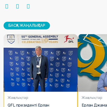
БАСҚА ЖАҢАЛЫҚТАР
Жаңалықтар
Жаңалықтар
QFL президенті Ерлан
Ерлан Джама