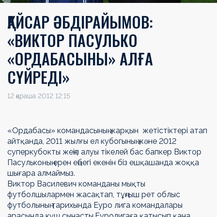
ҚАЙСАР ӘБДІРАЙЫМОВ:
«ВИКТОР ПАСУЛЬКО
«ОРДАБАСЫНЫ» АЛҒА
СҮЙРЕДІ»
12 қараша 2012 12:15
«Ордабасы» командасының жарқын жетістіктері атап
айтқанда, 2011 жылғы ел кубогының және 2012
суперкубокты жеңіп алуы тікелей бас бапкер Виктор
Пасульконың ерен еңбегі екенін біз ешқашанда жоққа
шығара алмаймыз.
Виктор Василевич команданы мықты
футболшылармен жасақтап, тұңғыш рет облыс
футболының тарихында Еуро лига командалары
арасында күш сынасты.Еуролигаға қатысып қана