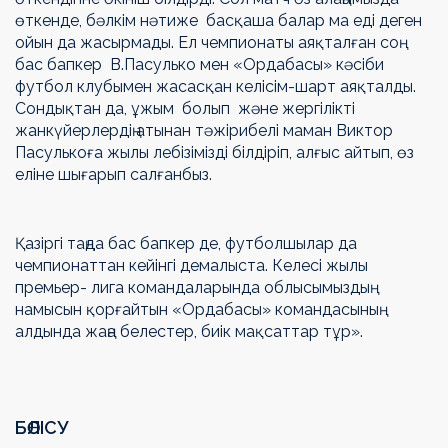
өткенде, бәлкім нәтиже басқаша балар ма еді деген
ойын да жасырмады. Ел чемпионаты аяқталған соң
бас бапкер В.Пасулько мен «Ордабасы» кәсіби
футбол клубымен жасасқан келісім-шарт аяқталды.
Сондықтан да, ұжым болып және жергілікті
жанкүйерлердің атынан тәжірибелі маман Виктор
Пасулькоға жылы лебізімізді білдіріп, алғыс айтып, өз
еліне шығарып салғанбыз.
Қазіргі таңда бас бапкер де, футболшылар да
чемпионаттан кейінгі демалыста. Келесі жылы
премьер- лига командаларында облысымыздың
намысын қорғайтын «Ордабасы» командасының
алдында жаңа белестер, биік мақсаттар тұр».
БӨЛІСУ