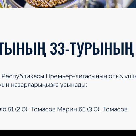
НАТЫНЫҢ 33-ТУРЫНЫ
тан Республикасы Премьер-лигасының отыз үші
ын назарларыңызға ұсынады:
ло 51 (2:0), Томасов Марин 65 (3:0), Томасов