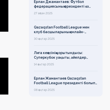
Ерлан Джамантаев: Футбол
федерациясының президенті өз
есімін қадірлейтінін айтқан еді,
27 ақпан 2025
алайда оның сөзі түкке тұрмайды!
Qazaqstan Football League мен
клуб басшыларының онлайн-
конференциясының қорытындысы
30 қаңтар 2025
бойынша баспасөз-релизі
Лига кеңесінің қорытындысы:
Суперкубок уақыты, әйелдер
футболының дамуы, легионерлерге
14 қаңтар 2025
лимит
Ерлан Жамантаев Qazaqstan
Football League президенті болып
сайланды
08 қаңтар 2025