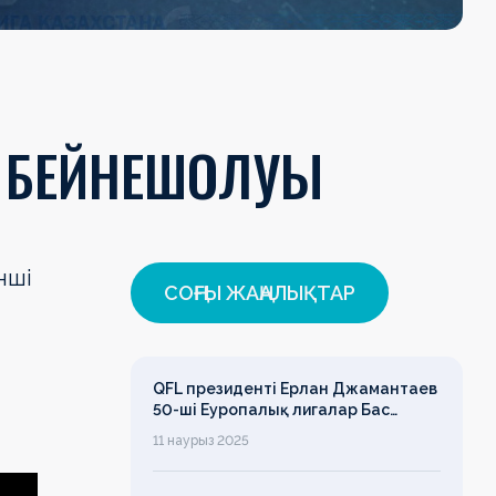
Ң БЕЙНЕШОЛУЫ
нші
СОҢҒЫ ЖАҢАЛЫҚТАР
QFL президенті Ерлан Джамантаев
50-ші Еуропалық лигалар Бас
ассамблеясына қатысты
11 наурыз 2025