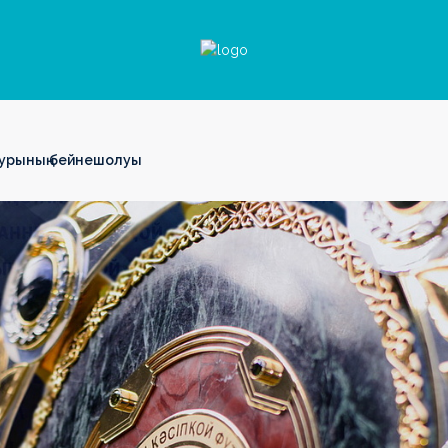
турының бейнешолуы