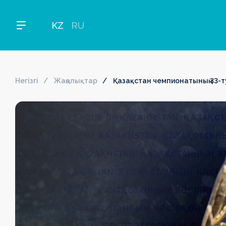
KZ
RU
Негізгі
Жаңалықтар
Қазақстан чемпионатының 33-