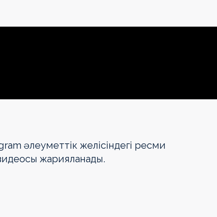
agram әлеуметтік желісіндегі ресми
 видеосы жарияланады.