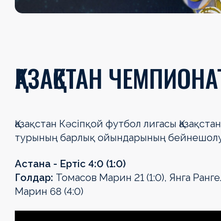
ҚАЗАҚСТАН ЧЕМПИО
Қазақстан Кәсіпқой футбол лигасы Қазақс
турының барлық ойындарының бейнешолу
Астана - Ертіс 4:0 (1:0)
Голдар:
Томасов Марин 21 (1:0), Янга Ранге
Марин 68 (4:0)