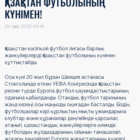
ҚАЗАҚСТАН ФУТБОЛЫНЫҢ
КҮНІМЕН!
25 сәуір 2022 09:45
Қазақстан кәсіпқой футбол лигасы барлық
жанкүйерлерді Қазақстан футболының күнімен
құттықтайды.
Осы күні 20 жыл бұрын Швеция астанасы
Стокгольмде өткен УЕФА Конгресінде Қазақстан
ресми түрде Еуропа футбол қауымдастықтарының
одағына қабылданды. Отандық футбол тарихының
жаңа кезеңі осы маңызды оқиғадан басталды. Біздің
футболшылар кәрі құрлықтың мықты ұжымдарына
клубтар және құрамалар деңгейінде қарсылас
атанып, қазақстандық жанкүйерлерге әлемдік
футболдың жұлдыздарының ойынын тамашалап,
жоғары деңгейдегі Еуропа жарыстарының куәгері