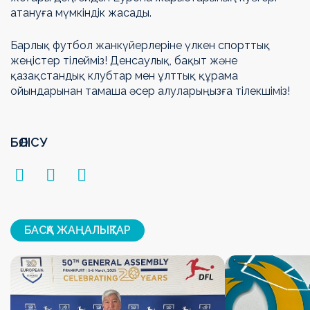
атануға мүмкіндік жасады.
Барлық футбол жанкүйерлеріне үлкен спорттық
жеңістер тілейміз! Денсаулық, бақыт және
қазақстандық клубтар мен ұлттық құрама
ойындарынан тамаша әсер алуларыңызға тілекшіміз!
БӨЛІСУ
БАСҚА ЖАҢАЛЫҚТАР