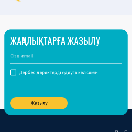
ЖАҢАЛЫҚТАРҒА ЖАЗЫЛУ
Дербес деректерді өңдеуге келісемін
Жазылу