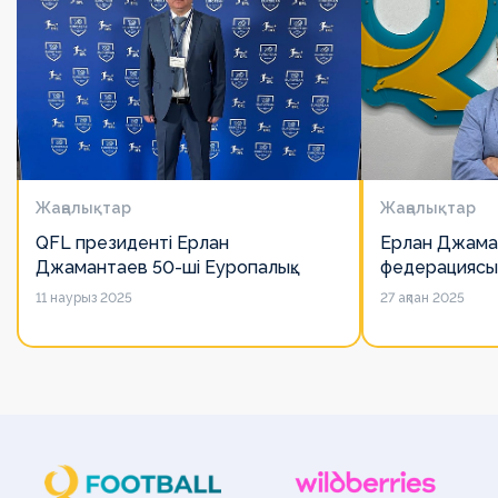
Жаңалықтар
Жаңалықтар
QFL президенті Ерлан
Ерлан Джама
Джамантаев 50-ші Еуропалық
федерациясы
лигалар Бас ассамблеясына
есімін қадірлей
11 наурыз 2025
27 ақпан 2025
қатысты
алайда оның 