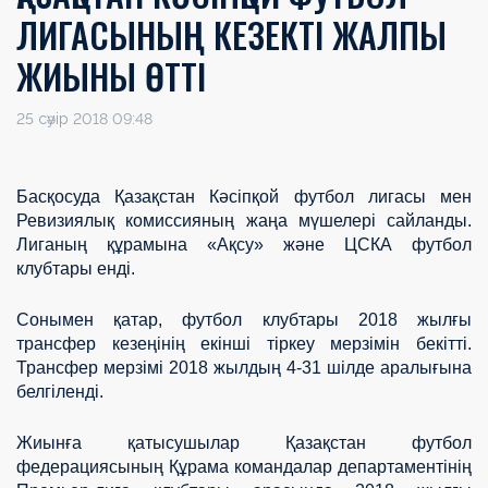
ЛИГАСЫНЫҢ КЕЗЕКТІ ЖАЛПЫ
ЖИЫНЫ ӨТТІ
25 сәуір 2018 09:48
Басқосуда Қазақстан Кәсіпқой футбол лигасы мен
Ревизиялық комиссияның жаңа мүшелері сайланды.
Лиганың құрамына «Ақсу» және ЦСКА футбол
клубтары енді.
Сонымен қатар, футбол клубтары 2018 жылғы
трансфер кезеңінің екінші тіркеу мерзімін бекітті.
Трансфер мерзімі 2018 жылдың 4-31 шілде аралығына
белгіленді.
Жиынға қатысушылар Қазақстан футбол
федерациясының Құрама командалар департаментінің