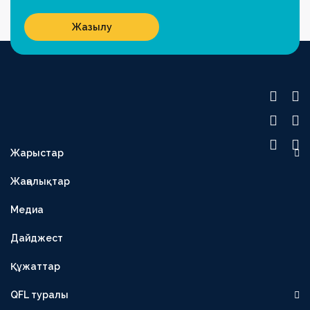
Жазылу
Жарыстар
OLIMPBET ПРЕМЬЕР-ЛИГА
Жаңалықтар
1XBET БІРІНШІ ЛИГА
Медиа
OLIMPBET КУБОК
ЕКІНШІ ЛИГА
Дайджест
OLIMPBET СУПЕРКУБОК
Құжаттар
ӘЙЕЛДЕР ЛИГАСЫ
QFL туралы
ӘЙЕЛДЕР КУБОГЫ
Басшылық