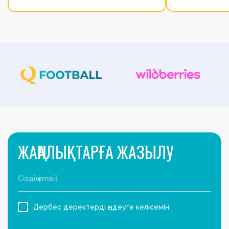
ЖАҢАЛЫҚТАРҒА ЖАЗЫЛУ
Дербес деректерді өңдеуге келісемін