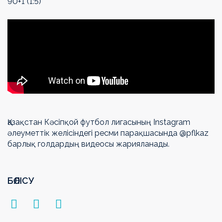
90+1 (1:5)
Қазақстан Кәсіпқой футбол лигасының Instagram
әлеуметтік желісіндегі ресми парақшасында @pflkaz
барлық голдардың видеосы жарияланады.
БӨЛІСУ