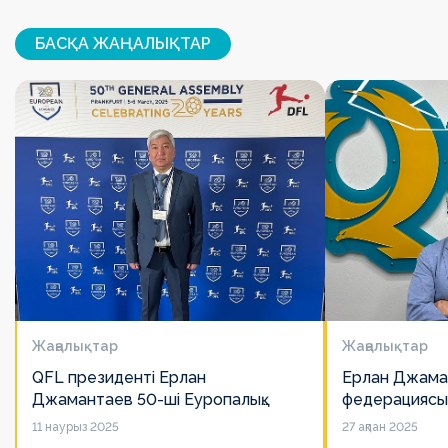
БАСҚА ЖАҢАЛЫҚТАР
Жаңалықтар
Жаңалықтар
QFL президенті Ерлан
Ерлан Джама
Джамантаев 50-ші Еуропалық
федерациясы
лигалар Бас ассамблеясына
есімін қадірлей
11 наурыз 2025
27 ақпан 2025
қатысты
алайда оның 