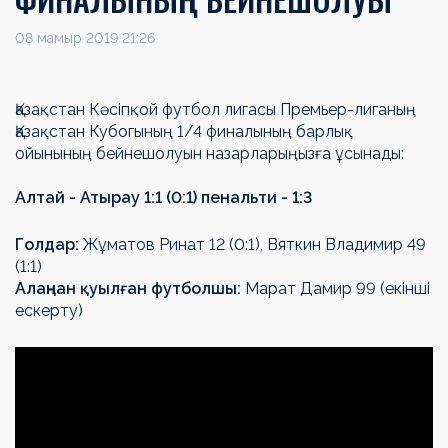
08 мамыр 2019 21:26
Қазақстан Кәсіпқой футбол лигасы Премьер-лиганың
Қазақстан Кубогының 1/4 финалының барлық
ойынының бейнешолуын назарларыңызға ұсынады:
Алтай - Атырау 1:1 (0:1) пенальти - 1:3
Голдар:
Жұматов Ринат 12 (0:1), Вяткин Владимир 49
(1:1)
Алаңнан қуылған футболшы:
Марат Дамир 99 (екінші
ескерту)