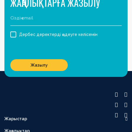
ЖАҢАЛЫҚТАРҒА ЖАЗЫЛУ
Дербес деректерді өңдеуге келісемін
Жазылу
Жарыстар
OLIMPBET ПРЕМЬЕР-ЛИГА
Жаңалықтар