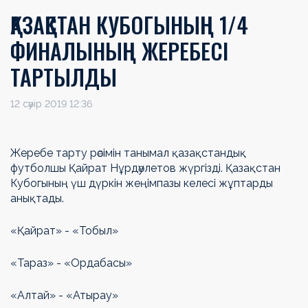
ҚАЗАҚСТАН КУБОГЫНЫҢ 1/4
ФИНАЛЫНЫҢ ЖЕРЕБЕСІ
ТАРТЫЛДЫ
12 сәуір 2019 12:36
Жеребе тарту рәсімін танымал қазақстандық
футболшы Қайрат Нұрдәулетов жүргізді. Қазақстан
Кубогының үш дүркін жеңімпазы келесі жұптарды
анықтады.
«Қайрат» - «Тобыл»
«Тараз» - «Ордабасы»
«Алтай» - «Атырау»