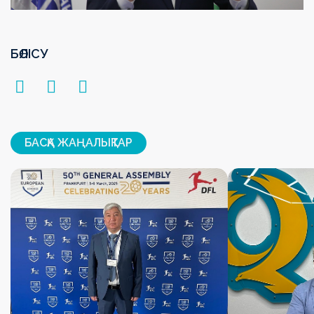
БӨЛІСУ
БАСҚА ЖАҢАЛЫҚТАР