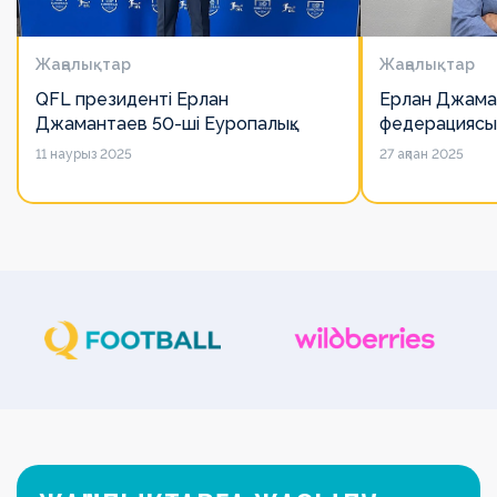
Жаңалықтар
Жаңалықтар
QFL президенті Ерлан
Ерлан Джама
Джамантаев 50-ші Еуропалық
федерациясы
лигалар Бас ассамблеясына
есімін қадірлей
11 наурыз 2025
27 ақпан 2025
қатысты
алайда оның 