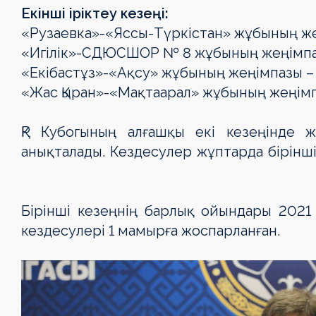
Екінші іріктеу кезеңі:
«Рузаевка»-«Яссы-Түркістан» жұбының же
«Игілік»-СДЮСШОР № 8 жұбының жеңімпа
«Екібастұз»-«Ақсу» жұбының жеңімпазы –
«Жас Қыран»-«Мақтаарал» жұбының жеңім
ҚР Кубогының алғашқы екі кезеңінде
анықталады. Кездесулер жұптарда бірінші
Бірінші кезеңнің барлық ойындары 2021 
кездесулері 1 мамырға жоспарланған.