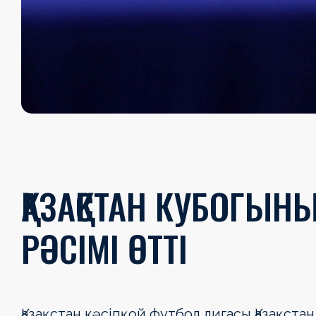
ҚАЗАҚСТАН КУБОГЫН
РӘСІМІ ӨТТІ
Қазақстан кәсіпқой футбол лигасы Қазақст