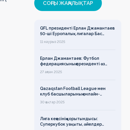
СОҢҒЫ ЖАҢАЛЫҚТАР
QFL президенті Ерлан Джамантаев
50-ші Еуропалық лигалар Бас
ассамблеясына қатысты
11 наурыз 2025
Ерлан Джамантаев: Футбол
федерациясының президенті өз
есімін қадірлейтінін айтқан еді,
27 ақпан 2025
алайда оның сөзі түкке тұрмайды!
Qazaqstan Football League мен
клуб басшыларының онлайн-
конференциясының қорытындысы
30 қаңтар 2025
бойынша баспасөз-релизі
Лига кеңесінің қорытындысы:
Суперкубок уақыты, әйелдер
футболының дамуы, легионерлерге