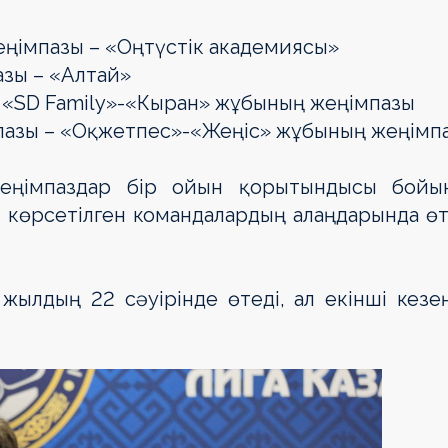
ңімпазы – «Оңтүстік академиясы»
зы – «Алтай»
 «SD Family»-«Кыран» жұбының жеңімпазы
пазы – «Оқжетпес»-«Жеңіс» жұбының жеңімп
 жеңімпаздар бір ойын қорытындысы бойы
 көрсетілген командалардың алаңдарында өт
жылдың 22 сәуірінде өтеді, ал екінші кезе