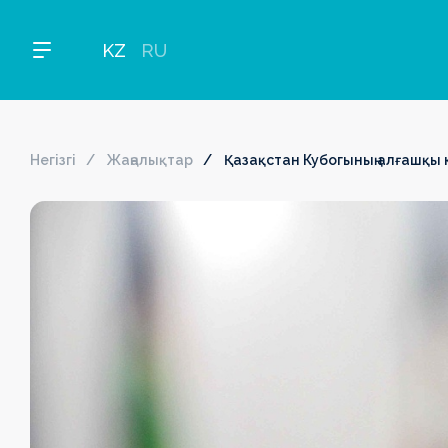
KZ
RU
Негізгі
Жаңалықтар
Қазақстан Кубогының алғашқы ке