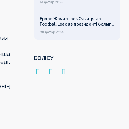
14 қаңтар 2025
лимит
Ерлан Жамантаев Qazaqstan
Football League президенті болып
сайланды
08 қаңтар 2025
азы
нша
БӨЛІСУ
еді.
ңнің