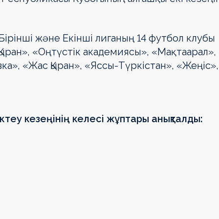
Бірінші және Екінші лиганың 14 футбол клубы
«Қыран», «Оңтүстік академиясы», «Мақтаарал»,
вка», «Жас Қыран», «Яссы-Түркiстан», «Жеңіс»,
теу кезеңінің келесі жұптары анықталды: