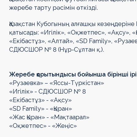
жеребе тарту рәсімін өткізді.
Қазақстан Кубогының алғашқы кезеңдеріне 
қатысады: «Игiлiк», «Оқжетпес», «Ақсу», 
«Екібастұз», «Алтай», «SD Family», «Рузае
СДЮСШОР № 8 (Нұр-Сұлтан қ.).
Жеребе қорытындысы бойынша бірінші ірік
«Рузаевка» – «Яссы-Түркістан»
«Игілік» - СДЮСШОР № 8
«Екібастұз» - «Ақсу»
«SD Family» - «Қыран»
«Жас Қыран» - «Мақтаарал»
«Оқжетпес» - «Жеңіс»