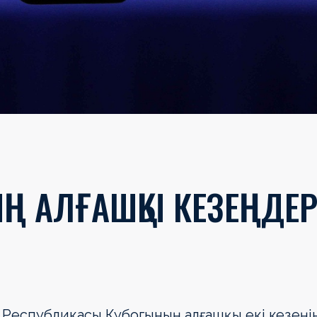
ЫҢ АЛҒАШҚЫ КЕЗЕҢДЕР
ан Республикасы Кубогының алғашқы екі кезеңі