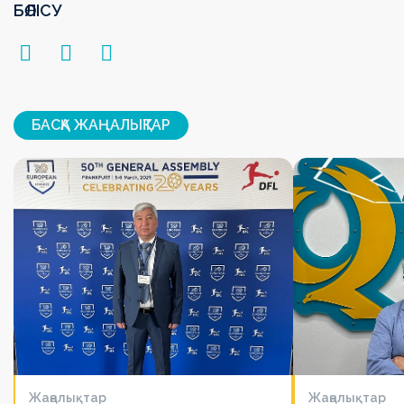
БӨЛІСУ
БАСҚА ЖАҢАЛЫҚТАР
Жаңалықтар
Жаңалықтар