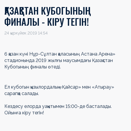
ҚАЗАҚСТАН КУБОГЫНЫҢ
ФИНАЛЫ - КІРУ ТЕГІН!
24 қыркүйек 2019 14:54
6 қазан күні Нұр-Сұлтан қаласының Астана Арена»
стадионында 2019 жылғы маусымдағы Қазақстан
Кубогының финалы өтеді.
Ел кубогын қызылордалық «Қайсар» мен «Атырау»
сарапқа салады.
Кездесу елорда уақытымен 15:00-де басталады.
Ойынға кіру тегін!