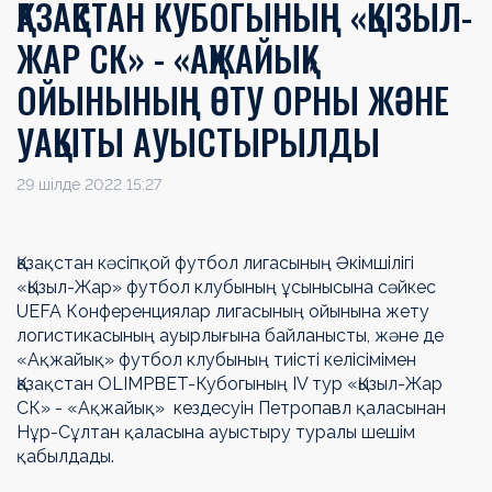
ҚАЗАҚСТАН КУБОГЫНЫҢ «ҚЫЗЫЛ-
ЖАР СК» - «АҚЖАЙЫҚ»
ОЙЫНЫНЫҢ ӨТУ ОРНЫ ЖӘНЕ
УАҚЫТЫ АУЫСТЫРЫЛДЫ
29 шілде 2022 15:27
Қазақстан кәсіпқой футбол лигасының Әкімшілігі
«Қызыл-Жар» футбол клубының ұсынысына сәйкес
UEFA Конференциялар лигасының ойынына жету
логистикасының ауырлығына байланысты, және де
«Ақжайық» футбол клубының тиісті келісімімен
Қазақстан OLIMPBET-Кубогының IV тур «Қызыл-Жар
СК» - «Ақжайық» кездесуін Петропавл қаласынан
Нұр-Сұлтан қаласына ауыстыру туралы шешім
қабылдады.