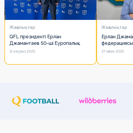
Жаңалықтар
Жаңалықтар
QFL президенті Ерлан
Ерлан Джама
Джамантаев 50-ші Еуропалық
федерациясы
лигалар Бас ассамблеясына
есімін қадірлей
11 наурыз 2025
27 ақпан 2025
қатысты
алайда оның 