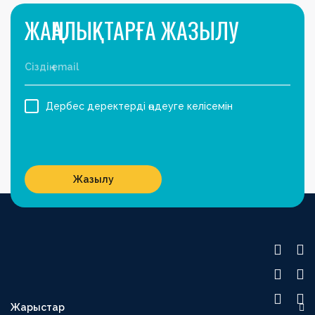
ЖАҢАЛЫҚТАРҒА ЖАЗЫЛУ
Дербес деректерді өңдеуге келісемін
Жазылу
Жарыстар