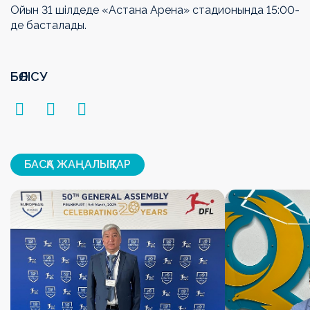
Ойын 31 шілдеде «Астана Арена» стадионында 15:00-
де басталады.
БӨЛІСУ
БАСҚА ЖАҢАЛЫҚТАР